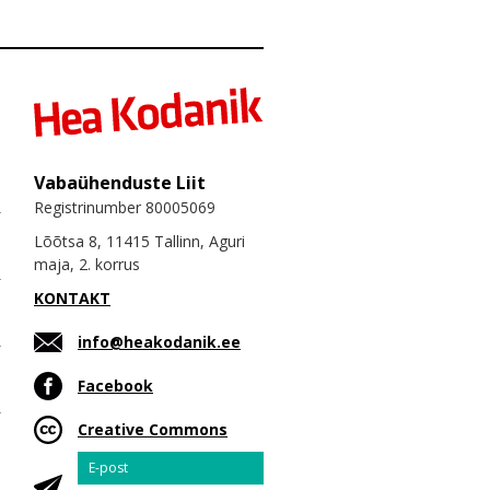
Vabaühenduste Liit
Registrinumber 80005069
Lõõtsa 8, 11415 Tallinn, Aguri
maja, 2. korrus
KONTAKT
info@heakodanik.ee
Facebook
Creative Commons
Email