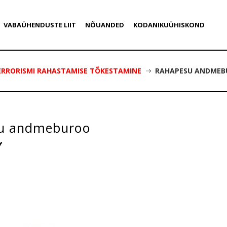
VABAÜHENDUSTE LIIT
NÕUANDED
KODANIKUÜHISKOND
ERRORISMI RAHASTAMISE TÕKESTAMINE
RAHAPESU ANDME
u andmeburoo