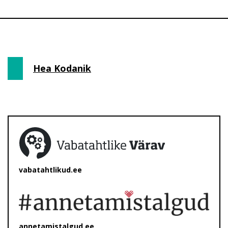
Hea Kodanik
vabatahtlikud.ee
annetamistalgud.ee