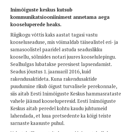
Inimõiguste keskus kutsub
kommunikatsiooniinimest annetama aega
kooseluperede heaks.
Riigikogu võttis kaks aastat tagasi vastu
kooseluseaduse, mis võimaldab täisealistel eri- ja
samasoolistel paaridel astuda seaduslikku
koosellu, sõlmides notari juures kooselulepingu.
Sealhulgas lubatakse peresisest lapsendamist.
Seadus jõustus 1. jaanuaril 2016, kuid
rakendusaktideta. Kuna rakendusaktide
puudumine rikub õigust turvalisele perekonnale,
siis aitab Eesti Inimõiguste Keskus hammasrataste
vahele jäänud kooseluperesid. Eesti Inimõiguste
Keskus aitab peredel kohtu kaudu juhtumeid
lahendada, et luua pretsedente ka kõigi teiste
sarnaste kaasuste puhul.