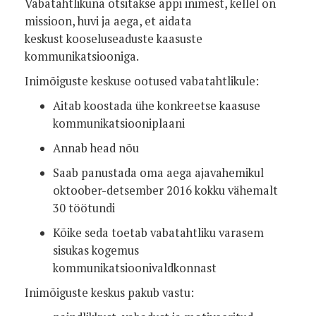
Vabatahtlikuna otsitakse appi inimest, kellel on
missioon, huvi ja aega, et aidata
keskust kooseluseaduste kaasuste
kommunikatsiooniga.
Inimõiguste keskuse ootused vabatahtlikule:
Aitab koostada ühe konkreetse kaasuse
kommunikatsiooniplaani
Annab head nõu
Saab panustada oma aega ajavahemikul
oktoober-detsember 2016 kokku vähemalt
30 töötundi
Kõike seda toetab vabatahtliku varasem
sisukas kogemus
kommunikatsioonivaldkonnast
Inimõiguste keskus pakub vastu: