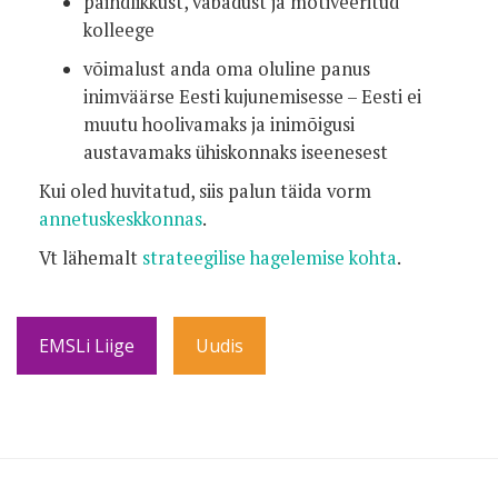
paindlikkust, vabadust ja motiveeritud
kolleege
võimalust anda oma oluline panus
inimväärse Eesti kujunemisesse – Eesti ei
muutu hoolivamaks ja inimõigusi
austavamaks ühiskonnaks iseenesest
Kui oled huvitatud, siis palun täida vorm
annetuskeskkonnas
.
Vt lähemalt
strateegilise hagelemise kohta
.
EMSLi Liige
Uudis