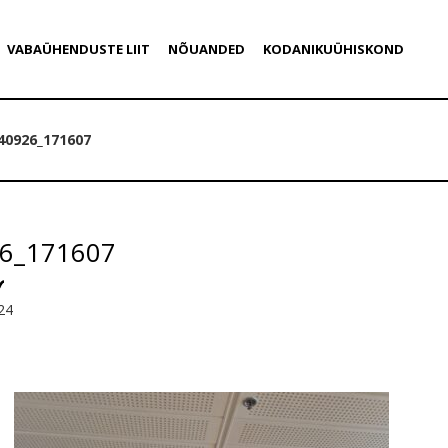
VABAÜHENDUSTE LIIT
NÕUANDED
KODANIKUÜHISKOND
40926_171607
6_171607
24