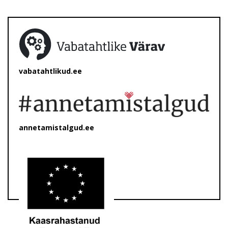
vabatahtlikud.ee
annetamistalgud.ee