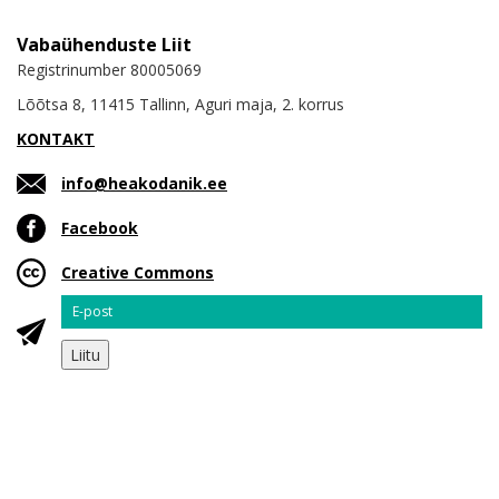
Vabaühenduste Liit
Registrinumber 80005069
Lõõtsa 8, 11415 Tallinn, Aguri maja, 2. korrus
KONTAKT
info@heakodanik.ee
Facebook
Creative Commons
Email
Liitu