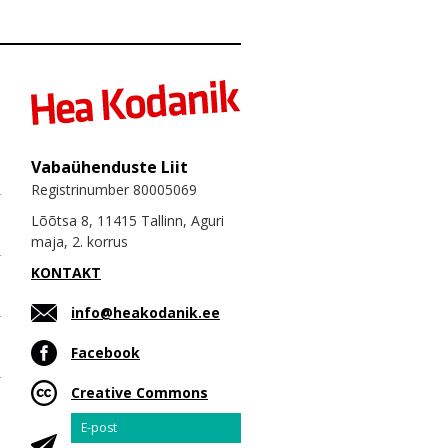
Vabaühenduste Liit
Registrinumber 80005069
Lõõtsa 8, 11415 Tallinn, Aguri
maja, 2. korrus
KONTAKT
info@heakodanik.ee
Facebook
Creative Commons
Email