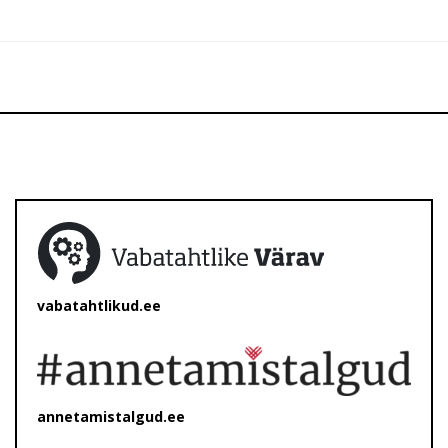
vabatahtlikud.ee
annetamistalgud.ee