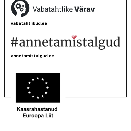
vabatahtlikud.ee
annetamistalgud.ee