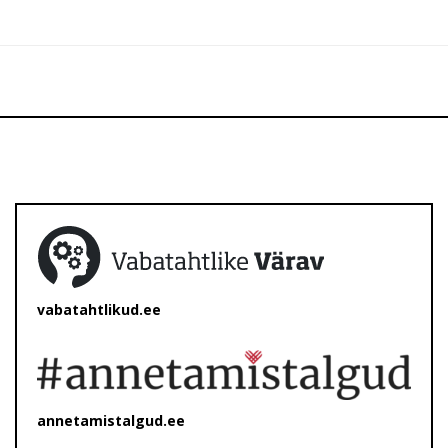
vabatahtlikud.ee
annetamistalgud.ee