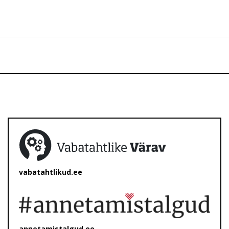
vabatahtlikud.ee
annetamistalgud.ee