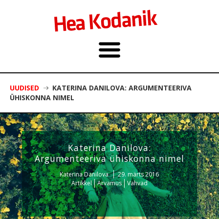
UUDISED
KATERINA DANILOVA: ARGUMENTEERIVA
ÜHISKONNA NIMEL
Katerina Danilova:
Argumenteeriva ühiskonna nimel
Katerina Danilova
29. märts 2016
Artikkel
Arvamus
Vahvad