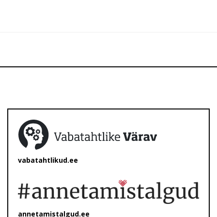
vabatahtlikud.ee
annetamistalgud.ee