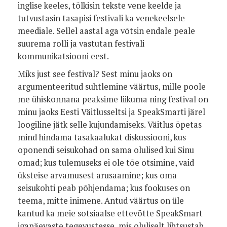
inglise keeles, tõlkisin tekste vene keelde ja
tutvustasin tasapisi festivali ka venekeelsele
meediale. Sellel aastal aga võtsin endale peale
suurema rolli ja vastutan festivali
kommunikatsiooni eest.
Miks just see festival? Sest minu jaoks on
argumenteeritud suhtlemine väärtus, mille poole
me ühiskonnana peaksime liikuma ning festival on
minu jaoks Eesti Väitlusseltsi ja SpeakSmarti järel
loogiline jätk selle kujundamiseks. Väitlus õpetas
mind hindama tasakaalukat diskussiooni, kus
oponendi seisukohad on sama olulised kui Sinu
omad; kus tulemuseks ei ole tõe otsimine, vaid
üksteise arvamusest arusaamine; kus oma
seisukohti peab põhjendama; kus fookuses on
teema, mitte inimene. Antud väärtus on üle
kantud ka meie sotsiaalse ettevõtte SpeakSmart
igapäevaste tegevustesse, mis oluliselt lihtsustab