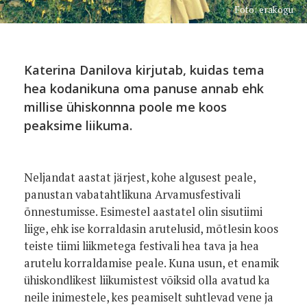
Foto: erakogu
Katerina Danilova kirjutab, kuidas tema
hea kodanikuna oma panuse annab ehk
millise ühiskonnna poole me koos
peaksime liikuma.
Neljandat aastat järjest, kohe algusest peale,
panustan vabatahtlikuna Arvamusfestivali
õnnestumisse. Esimestel aastatel olin sisutiimi
liige, ehk ise korraldasin arutelusid, mõtlesin koos
teiste tiimi liikmetega festivali hea tava ja hea
arutelu korraldamise peale. Kuna usun, et enamik
ühiskondlikest liikumistest võiksid olla avatud ka
neile inimestele, kes peamiselt suhtlevad vene ja