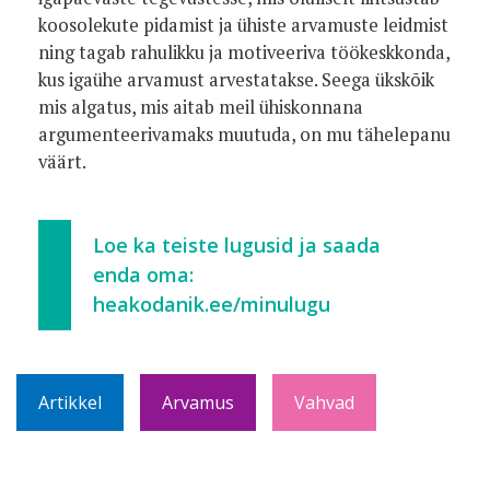
koosolekute pidamist ja ühiste arvamuste leidmist
ning tagab rahulikku ja motiveeriva töökeskkonda,
kus igaühe arvamust arvestatakse. Seega ükskõik
mis algatus, mis aitab meil ühiskonnana
argumenteerivamaks muutuda, on mu tähelepanu
väärt.
Loe ka teiste lugusid ja saada
enda oma:
heakodanik.ee/minulugu
Artikkel
Arvamus
Vahvad