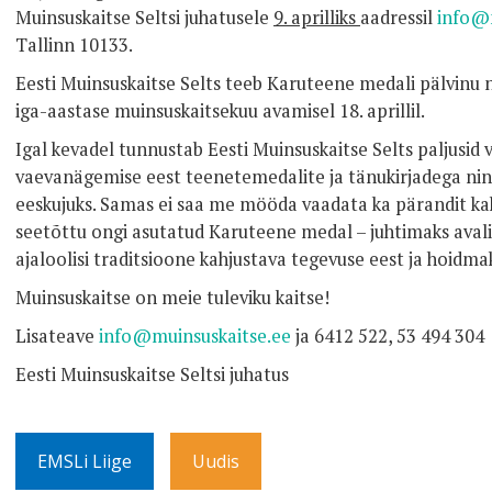
Muinsuskaitse Seltsi juhatusele
9. aprilliks
aadressil
info@m
Tallinn 10133.
Eesti Muinsuskaitse Selts teeb Karuteene medali pälvinu
iga-aastase muinsuskaitsekuu avamisel 18. aprillil.
Igal kevadel tunnustab Eesti Muinsuskaitse Selts paljusid v
vaevanägemise eest teenetemedalite ja tänukirjadega nin
eeskujuks. Samas ei saa me mööda vaadata ka pärandit kah
seetõttu ongi asutatud Karuteene medal – juhtimaks avali
ajaloolisi traditsioone kahjustava tegevuse eest ja hoidma
Muinsuskaitse on meie tuleviku kaitse!
Lisateave
info@muinsuskaitse.ee
ja 6412 522, 53 494 304
Eesti Muinsuskaitse Seltsi juhatus
EMSLi Liige
Uudis