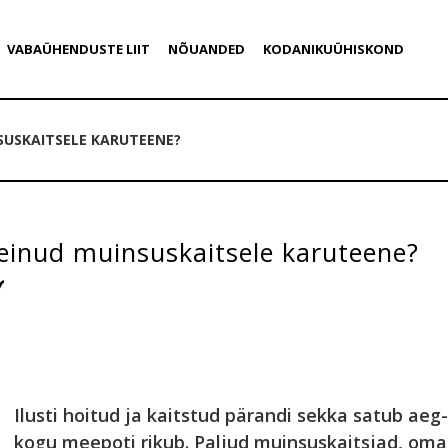
VABAÜHENDUSTE LIIT
NÕUANDED
KODANIKUÜHISKOND
SUSKAITSELE KARUTEENE?
einud muinsuskaitsele karuteene?
Ilusti hoitud ja kaitstud pärandi sekka satub aeg-
kogu meepoti rikub. Paljud muinsuskaitsjad, oma