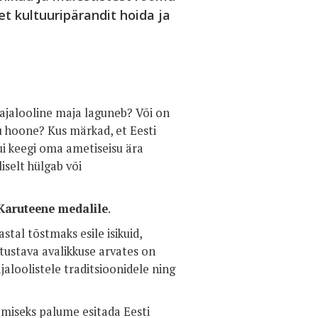
t kultuuripärandit hoida ja
 ajalooline maja laguneb? Või on
u hoone? Kus märkad, et Eesti
ui keegi oma ametiseisu ära
iselt hülgab või
Karuteene medalile
.
stal tõstmaks esile isikuid,
rtustava avalikkuse arvates on
ajaloolistele traditsioonidele ning
miseks palume esitada Eesti