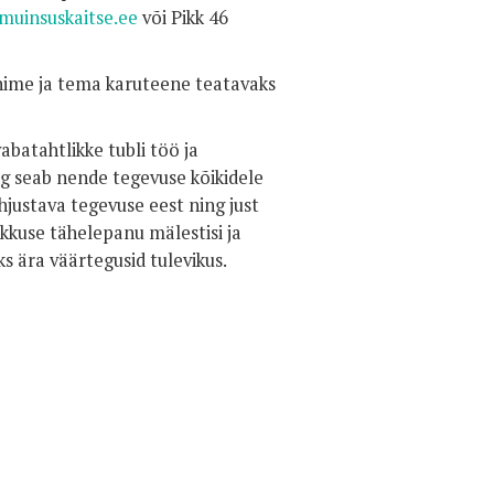
uinsuskaitse.ee
või Pikk 46
 nime ja tema karuteene teatavaks
abatahtlikke tubli töö ja
g seab nende tegevuse kõikidele
justava tegevuse eest ning just
kkuse tähelepanu mälestisi ja
ks ära väärtegusid tulevikus.