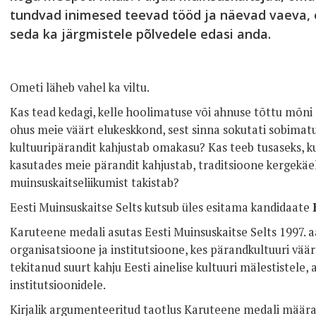
tundvad inimesed teevad tööd ja näevad vaeva, e
seda ka järgmistele põlvedele edasi anda.
Ometi läheb vahel ka viltu.
Kas tead kedagi, kelle hoolimatuse või ahnuse tõttu mõni
ohus meie väärt elukeskkond, sest sinna sokutati sobimat
kultuuripärandit kahjustab omakasu? Kas teeb tusaseks, k
kasutades meie pärandit kahjustab, traditsioone kergekäel
muinsuskaitseliikumist takistab?
Eesti Muinsuskaitse Selts kutsub üles esitama kandidaate
Karuteene medali asutas Eesti Muinsuskaitse Selts 1997. aa
organisatsioone ja institutsioone, kes pärandkultuuri vää
tekitanud suurt kahju Eesti ainelise kultuuri mälestistele, 
institutsioonidele.
Kirjalik argumenteeritud taotlus Karuteene medali määra