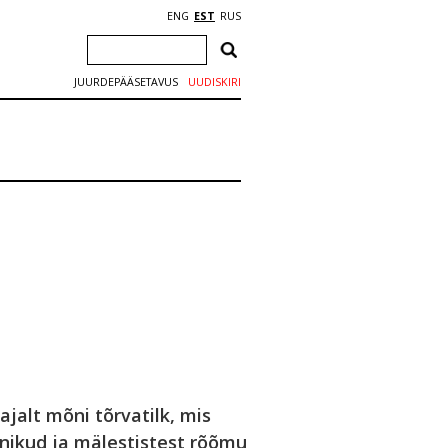
ENG
EST
RUS
JUURDEPÄÄSETAVUS
UUDISKIRI
ajalt mõni tõrvatilk, mis
nikud ja mälestistest rõõmu