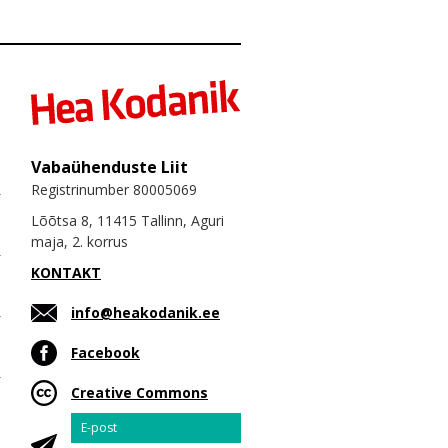
Vabaühenduste Liit
Registrinumber 80005069
Lõõtsa 8, 11415 Tallinn, Aguri
maja, 2. korrus
KONTAKT
info@heakodanik.ee
Facebook
Creative Commons
Email