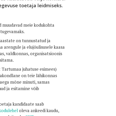
gevuse toetaja leidmiseks.
sed muudavad meie kodukohta
 tugevamaks.
 aastate on tunnustatud ja
a arengule ja elujõulisusele kaasa
s, valdkonnas, organisatsioonis
sitama.
t Tartumaa juhatuse esimees)
abakondlane on teie lähikonnas
b aega mõne minuti, samas
ud ja esitamine võib
oetaja kandidaate saab
kodulehel
oleva ankeedi kaudu,