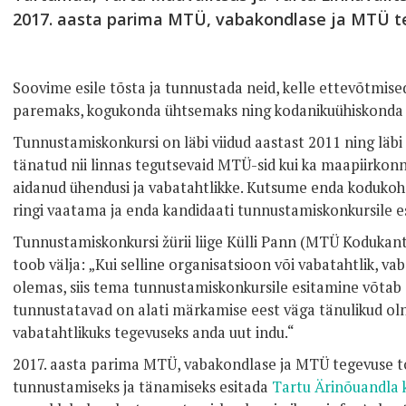
2017. aasta parima MTÜ, vabakondlase ja MTÜ te
Soovime esile tõsta ja tunnustada neid, kelle ettevõtmi
paremaks, kogukonda ühtsemaks ning kodanikuühiskonda
Tunnustamiskonkursi on läbi viidud aastast 2011 ning läbi
tänatud nii linnas tegutsevaid MTÜ-sid kui ka maapiirkonn
aidanud ühendusi ja vabatahtlikke. Kutsume enda kodukoha
ringi vaatama ja enda kandidaati tunnustamiskonkursile e
Tunnustamiskonkursi žürii liige Külli Pann (MTÜ Kodukan
toob välja: „Kui selline organisatsioon või vabatahtlik, v
olemas, siis tema tunnustamiskonkursile esitamine võta
tunnustatavad on alati märkamise eest väga tänulikud oln
vabatahtlikuks tegevuseks anda uut indu.“
2017. aasta parima MTÜ, vabakondlase ja MTÜ tegevuse t
tunnustamiseks ja tänamiseks esitada
Tartu Ärinõuandla 