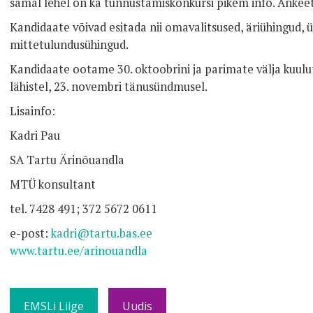
samal lehel on ka tunnustamiskonkursi pikem info. Ankeet
Kandidaate võivad esitada nii omavalitsused, äriühingud, ük
mittetulundusühingud.
Kandidaate ootame 30. oktoobrini ja parimate välja kuu
lähistel, 23. novembri tänusündmusel.
Lisainfo:
Kadri Pau
SA Tartu Ärinõuandla
MTÜ konsultant
tel. 7428 491; 372 5672 0611
e-post:
kadri@tartu.bas.ee
www.tartu.ee/arinouandla
EMSLi Liige
Uudis