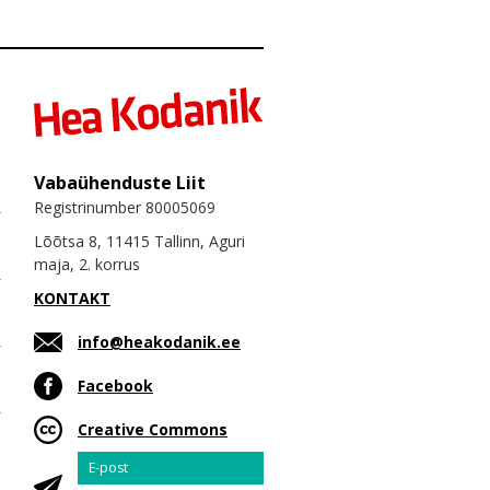
Vabaühenduste Liit
Registrinumber 80005069
Lõõtsa 8, 11415 Tallinn, Aguri
maja, 2. korrus
KONTAKT
info@heakodanik.ee
Facebook
Creative Commons
Email