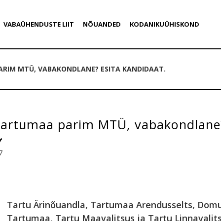
VABAÜHENDUSTE LIIT
NÕUANDED
KODANIKUÜHISKOND
ARIM MTÜ, VABAKONDLANE? ESITA KANDIDAAT.
Tartumaa parim MTÜ, vabakondlane?
7
Tartu Ärinõuandla, Tartumaa Arendusselts, Dom
Tartumaa, Tartu Maavalitsus ja Tartu Linnavalits