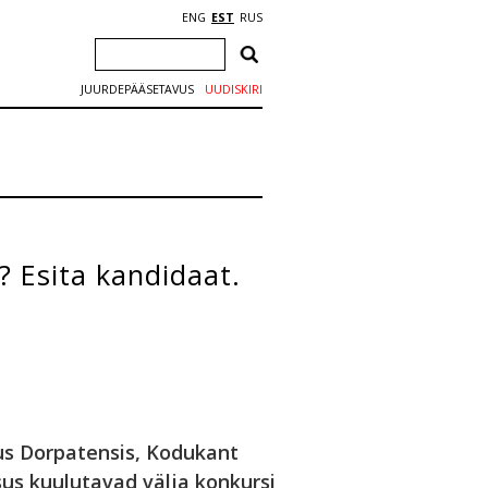
ENG
EST
RUS
JUURDEPÄÄSETAVUS
UUDISKIRI
 Esita kandidaat.
us Dorpatensis, Kodukant
us kuulutavad välja konkursi