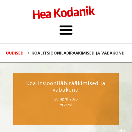
UUDISED
KOALITSIOONILÄBIRÄÄKIMISED JA VABAKOND
Koalitsiooniläbirääkimised ja
vabakond
28. aprill 2025
Artikkel
Foto: