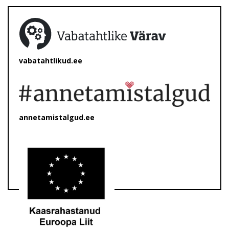
vabatahtlikud.ee
annetamistalgud.ee