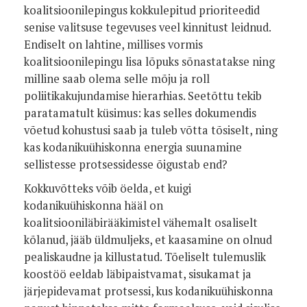
koalitsioonilepingus kokkulepitud prioriteedid
senise valitsuse tegevuses veel kinnitust leidnud.
Endiselt on lahtine, millises vormis
koalitsioonilepingu lisa lõpuks sõnastatakse ning
milline saab olema selle mõju ja roll
poliitikakujundamise hierarhias. Seetõttu tekib
paratamatult küsimus: kas selles dokumendis
võetud kohustusi saab ja tuleb võtta tõsiselt, ning
kas kodanikuühiskonna energia suunamine
sellistesse protsessidesse õigustab end?
Kokkuvõtteks võib öelda, et kuigi
kodanikuühiskonna hääl on
koalitsiooniläbirääkimistel vähemalt osaliselt
kõlanud, jääb üldmuljeks, et kaasamine on olnud
pealiskaudne ja killustatud. Tõeliselt tulemuslik
koostöö eeldab läbipaistvamat, sisukamat ja
järjepidevamat protsessi, kus kodanikuühiskonna