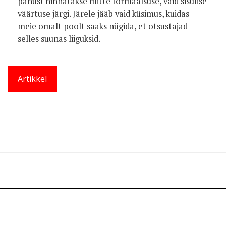
panust hinnatakse mitte formaalsuse, vaid sisulise
väärtuse järgi. Järele jääb vaid küsimus, kuidas
meie omalt poolt saaks nügida, et otsustajad
selles suunas liiguksid.
Artikkel