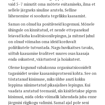
vaid 5–7 minutit oma mõtete esitamiseks, ilma et
sellele järgneks sisuline arutelu. Selline
lähenemine ei soodusta tegelikku kaasamist.
Samas on olnud ka positiivseid kogemusi. Mõnele
ühingule on kinnitatud, et nende ettepanekud
leiavad koha koalitsioonilepingus, ja mitmel juhul
on olnud võimalus oma ideid korduvalt
poliitikutele tutvustada. Nagu huvikaitses tavaks,
sõltub kaasamise kvaliteet suures osas kaasaja
enda oskustest, väärtustest ja hoiakutest.
Oleme kogunud vabakonna organisatsioonidelt
tagasisidet senise kaasamisprotsessi kohta. See on
tõstatanud küsimuse, miks üldse asuti kokku
leppima niinimetatud pikaajalises lepingus. Kui
vaadata arutatud teemasid, siis käsitletakse pigem
küsimusi, mida oleks võimalik lahendada juba enne
järgmisi riigikogu valimisi. Samal ajal pole seni