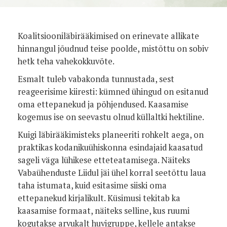
Koalitsiooniläbirääkimised on erinevate allikate
hinnangul jõudnud teise poolde, mistõttu on sobiv
hetk teha vahekokkuvõte.
Esmalt tuleb vabakonda tunnustada, sest
reageerisime kiiresti: kümned ühingud on esitanud
oma ettepanekud ja põhjendused. Kaasamise
kogemus ise on seevastu olnud küllaltki hektiline.
Kuigi läbirääkimisteks planeeriti rohkelt aega, on
praktikas kodanikuühiskonna esindajaid kaasatud
sageli väga lühikese etteteatamisega. Näiteks
Vabaühenduste Liidul jäi ühel korral seetõttu laua
taha istumata, kuid esitasime siiski oma
ettepanekud kirjalikult. Küsimusi tekitab ka
kaasamise formaat, näiteks selline, kus ruumi
kogutakse arvukalt huvigruppe, kellele antakse