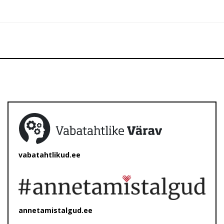
vabatahtlikud.ee
annetamistalgud.ee