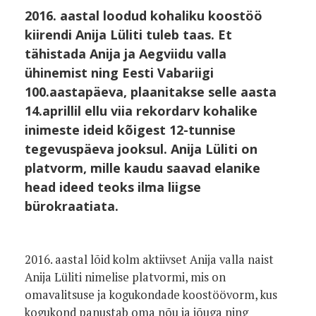
2016. aastal loodud kohaliku koostöö
kiirendi Anija Lüliti tuleb taas. Et
tähistada Anija ja Aegviidu valla
ühinemist ning Eesti Vabariigi
100.aastapäeva, plaanitakse selle aasta
14.aprillil ellu viia rekordarv kohalike
inimeste ideid kõigest 12-tunnise
tegevuspäeva jooksul. Anija Lüliti on
platvorm, mille kaudu saavad elanike
head ideed teoks ilma liigse
bürokraatiata.
2016. aastal lõid kolm aktiivset Anija valla naist
Anija Lüliti nimelise platvormi, mis on
omavalitsuse ja kogukondade koostöövorm, kus
kogukond panustab oma nõu ja jõuga ning