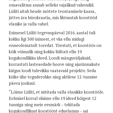
omavalitsus annab selleks vajalikud vahendid.
Lüliti aitab heade mõtete teostamisele kaasa,
jättes ära bürokraatia, mis lihtsustab koostööd
elanike ja valla vahel.
Esimesel Lüliti tegevuspäeval 2016. aastal tuli
kokku ligi 300 inimest, et viia ellu midagi
enneolematult toredat. Tõestati, et koostöös on
kõik võimalik ning kokku lülitati ellu 19
kogukondlikku ideed. Loodi mänguväljakuid,
korrastati lasteaedade hoove ning ajurünnakute
käigus loodi tulevikku vaatavaid projekte. Seda
kõike ühe teguderohke ning aktiivse 12-tunnise
päeva jooksul.
“Lõime Lüliti, et sütitada valla elanikke koostööle.
Eelmisel korral viisime ellu 19 ideed kõigest 12
tunniga ning meie eesmärk – tekitada
kogukondlikust koostööst eduelamus – sai