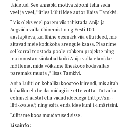
täidetud. See annabki motivatsiooni teha seda
veel ja veel,” ütles Lüliti idee autor Kaisa Tamkivi.
“Mis oleks veel parem viis tähistada Anija ja
Aegviidu valla ühinemist ning Eesti 100.
aastapäeva, kui ühine eesmärk viia ellu ideed, mis
aitavad meie kodukoha arengule kaasa. Plaanime
sel korral teostada poole rohkem projekte ning
ma innustan siinkohal kõiki Anija valla elanikke
mõtlema, mida võiksime üheskoos koduvallas
paremaks muuta ,” lisas Tamkivi.
Anija Lüliti on kohaliku koostöö kiirendi, mis aitab
kohaliku elu heaks midagi ise ette võtta. Tutvu ka
eelmisel aastal ellu viidud ideedega (http://xn--
lliti-kva.ee/) ning esita enda idee kuni 14.märtsini.
Lülitame koos muudatused sisse!
Lisainfo: