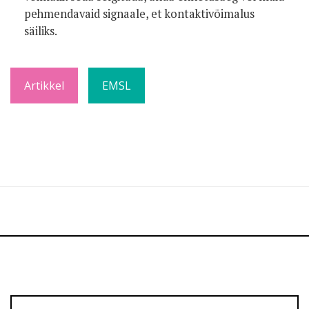
pehmendavaid signaale, et kontaktivõimalus
säiliks.
Artikkel
EMSL