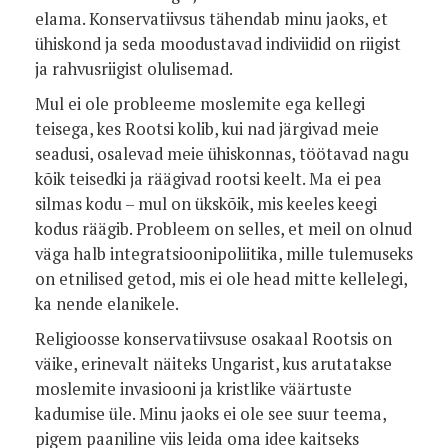
elama. Konservatiivsus tähendab minu jaoks, et
ühiskond ja seda moodustavad indiviidid on riigist
ja rahvusriigist olulisemad.
Mul ei ole probleeme moslemite ega kellegi
teisega, kes Rootsi kolib, kui nad järgivad meie
seadusi, osalevad meie ühiskonnas, töötavad nagu
kõik teisedki ja räägivad rootsi keelt. Ma ei pea
silmas kodu – mul on ükskõik, mis keeles keegi
kodus räägib. Probleem on selles, et meil on olnud
väga halb integratsioonipoliitika, mille tulemuseks
on etnilised getod, mis ei ole head mitte kellelegi,
ka nende elanikele.
Religioosse konservatiivsuse osakaal Rootsis on
väike, erinevalt näiteks Ungarist, kus arutatakse
moslemite invasiooni ja kristlike väärtuste
kadumise üle. Minu jaoks ei ole see suur teema,
pigem paaniline viis leida oma idee kaitseks