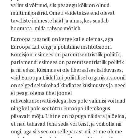
valimisi võitnud, siis peaaegu kõik on olnud
multimiljonärid. Ometi väidetakse end olevat
tavaliste inimeste hääl ja ainus, kes suudab
hoomata, mida rahvas mõtleb.
Euroopa tasandil on kerge kalle olemas, aga
Euroopa Liit ongi ju poliitiline institutsioon.
Komisjoni esimees on paremtsentristlik poliitik,
parlamendi esimees on paremtsentristlik poliitik
ja nii edasi. Küsimus ei ole liberaalses kalduvuses,
vaid Euroopa Liidul kui poliitilisel organisatsioonil
on selged seisukohad kindlates küsimustes ja need
ei peagi olema ühel joonel
rahvuskonservatiividega, kes pole valimisi võitnud
ning kel pole seetõttu Euroopa Ülemkogus
piisavalt mõju. Lihtne on näpuga näidata ja öelda,
et nad tahavad teha seda või teist, ja võibolla nii
ongi, aga siis see on sellepärast nii, et me oleme