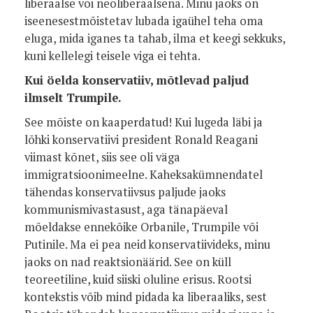
liberaalse või neoliberaalsena. Minu jaoks on
iseenesestmõistetav lubada igaühel teha oma
eluga, mida iganes ta tahab, ilma et keegi sekkuks,
kuni kellelegi teisele viga ei tehta.
Kui öelda konservatiiv, mõtlevad paljud
ilmselt Trumpile.
See mõiste on kaaperdatud! Kui lugeda läbi ja
lõhki konservatiivi president Ronald Reagani
viimast kõnet, siis see oli väga
immigratsioonimeelne. Kaheksakümnendatel
tähendas konservatiivsus paljude jaoks
kommunismivastasust, aga tänapäeval
mõeldakse ennekõike Orbanile, Trumpile või
Putinile. Ma ei pea neid konservatiivideks, minu
jaoks on nad reaktsionäärid. See on küll
teoreetiline, kuid siiski oluline erisus. Rootsi
kontekstis võib mind pidada ka liberaaliks, sest