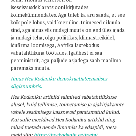
iseseisvusdeklaratsiooni kirjutades
kolmekümnendates. Aga tuleb ka aru saada, et see
kõik pole lõbus, vaid keeruline. Inimesed ei kuula
sind, aga ainus viis midagi muuta on end üles ajada
ja midagi teha, olgu poliitikas, kliimastreikidel,
idufirma loomisega, Aafrika lastekodus
vabatahtlikuna töötades. Igaühest ei saa
peaministrit, aga paljude asjadega saab maailma
paremaks muuta.
Ilmus Hea Kodaniku demokraatiateemalises
sügisnumbris.
Hea Kodaniku artiklid valmivad vabatahtlikkuse
alusel, kuid tellimise, toimetamise ja ajakirjakaante
vahele seadmisega kaasnevad paratamatud kulud.
Kui sulle meeldivad Hea Kodaniku artiklid ning
tahad toetada nende ilmumist ka edaspidi, toeta
meid siin:
https://heakodanik.ee/toeta/
.