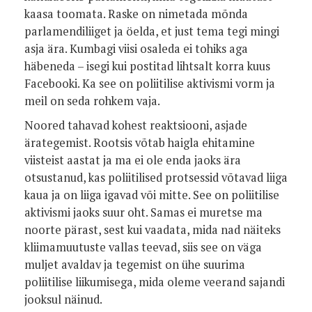
kaasa toomata. Raske on nimetada mõnda
parlamendiliiget ja öelda, et just tema tegi mingi
asja ära. Kumbagi viisi osaleda ei tohiks aga
häbeneda – isegi kui postitad lihtsalt korra kuus
Facebooki. Ka see on poliitilise aktivismi vorm ja
meil on seda rohkem vaja.
Noored tahavad kohest reaktsiooni, asjade
ärategemist. Rootsis võtab haigla ehitamine
viisteist aastat ja ma ei ole enda jaoks ära
otsustanud, kas poliitilised protsessid võtavad liiga
kaua ja on liiga igavad või mitte. See on poliitilise
aktivismi jaoks suur oht. Samas ei muretse ma
noorte pärast, sest kui vaadata, mida nad näiteks
kliimamuutuste vallas teevad, siis see on väga
muljet avaldav ja tegemist on ühe suurima
poliitilise liikumisega, mida oleme veerand sajandi
jooksul näinud.