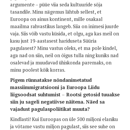
argumente – püüe viia seda kultuuride sõja
tasandile. Minu nägemus lähtub sellest, et
Euroopa on ainus kontinent, mille osakaal
maailma rahvastikus langeb. Siia on inimesi juurde
vaja. Siis võib vastu küsida, et olgu, aga kas meil on
kasu just 19-aastasest hariduseta Süüria
pagulasest? Minu vastus oleks, et ma pole kindel,
aga nad on siin, neil on õigus tulla ning kuniks nad
osalevad ja muudavad ühiskonda paremaks, on
minu poolest kõik korras.
Pigem rünnatakse nõndanimetatud
massiimmigratsiooni ja Euroopa Liidu
liigsoodsat suhtumist
–
Rootsi getosid tuuakse
siin ju sageli negatiivse näitena. Näed sa
vajadust pagulaspoliitikat muuta?
Kindlasti! Kui Euroopas on üle 500 miljoni elaniku
ja võtame vastu miljon pagulast, siis see suhe on