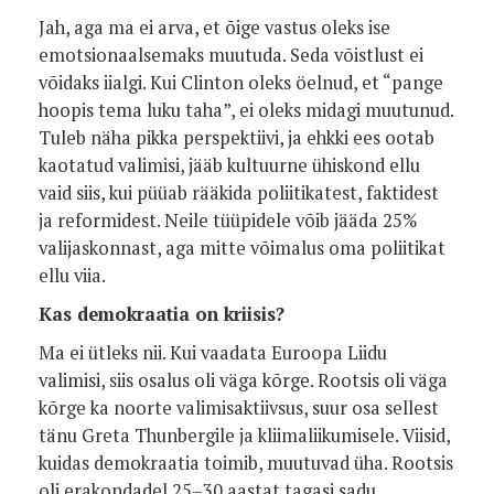
Jah, aga ma ei arva, et õige vastus oleks ise
emotsionaalsemaks muutuda. Seda võistlust ei
võidaks iialgi. Kui Clinton oleks öelnud, et “pange
hoopis tema luku taha”, ei oleks midagi muutunud.
Tuleb näha pikka perspektiivi, ja ehkki ees ootab
kaotatud valimisi, jääb kultuurne ühiskond ellu
vaid siis, kui püüab rääkida poliitikatest, faktidest
ja reformidest. Neile tüüpidele võib jääda 25%
valijaskonnast, aga mitte võimalus oma poliitikat
ellu viia.
Kas demokraatia on kriisis?
Ma ei ütleks nii. Kui vaadata Euroopa Liidu
valimisi, siis osalus oli väga kõrge. Rootsis oli väga
kõrge ka noorte valimisaktiivsus, suur osa sellest
tänu Greta Thunbergile ja kliimaliikumisele. Viisid,
kuidas demokraatia toimib, muutuvad üha. Rootsis
oli erakondadel 25–30 aastat tagasi sadu