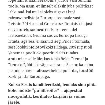
lõpetamist läksin erakonna juurde assistendina
tööle. Ma usun, et ilmselt oleksin juba poliitikast
lahkunud, kui mul ei oleks sügavat huvi
rahvusvaheliste ja Euroopa teemade vastu.
Reisisin 2014. aastal Gruusiasse. Rootsis käis just
elav arutelu sooneutraalsuse teemadel
lasteaedades. Gruusia soovis Euroopa Liiduga
liituda, aga seal ei saanud isegi Pride’i toimuda,
sest loobiti Molotovi kokteilidega. 20% riigist oli
Venemaa poolt okupeeritud. Siis tundus
arutamine selle üle, kas tohib öelda “tema” ja
“temake”, ühtäkki väga veidrana. See on ka minu
peamine huvi – rahvusvaheline poliitika, koostöö
Kesk- ja Ida-Euroopaga.
Kui sa Eestis kandideeriksid, lendaks sinu pihta
kohe mõiste “poliitbroiler”
–
ajupestud
noorpoliitik, kes ihaleb karjääri ja võimu
järele.