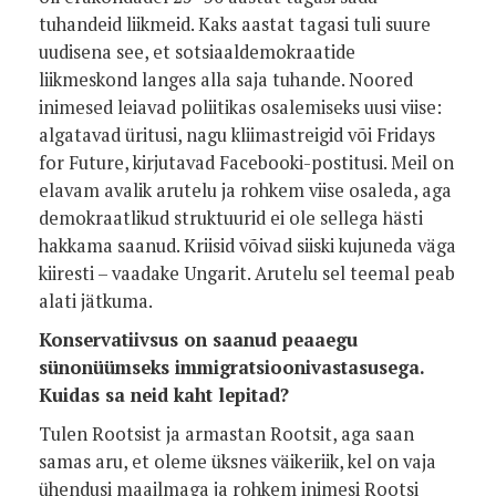
tuhandeid liikmeid. Kaks aastat tagasi tuli suure
uudisena see, et sotsiaaldemokraatide
liikmeskond langes alla saja tuhande. Noored
inimesed leiavad poliitikas osalemiseks uusi viise:
algatavad üritusi, nagu kliimastreigid või Fridays
for Future, kirjutavad Facebooki-postitusi. Meil on
elavam avalik arutelu ja rohkem viise osaleda, aga
demokraatlikud struktuurid ei ole sellega hästi
hakkama saanud. Kriisid võivad siiski kujuneda väga
kiiresti – vaadake Ungarit. Arutelu sel teemal peab
alati jätkuma.
Konservatiivsus on saanud peaaegu
sünonüümseks immigratsioonivastasusega.
Kuidas sa neid kaht lepitad?
Tulen Rootsist ja armastan Rootsit, aga saan
samas aru, et oleme üksnes väikeriik, kel on vaja
ühendusi maailmaga ja rohkem inimesi Rootsi