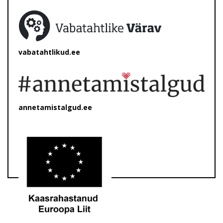
vabatahtlikud.ee
annetamistalgud.ee