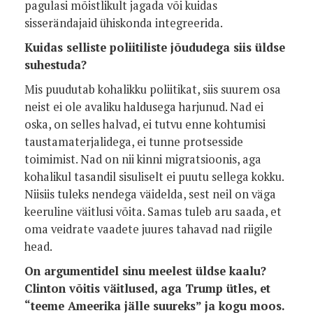
pagulasi mõistlikult jagada või kuidas
sisserändajaid ühiskonda integreerida.
Kuidas selliste poliitiliste jõududega siis üldse
suhestuda?
Mis puudutab kohalikku poliitikat, siis suurem osa
neist ei ole avaliku haldusega harjunud. Nad ei
oska, on selles halvad, ei tutvu enne kohtumisi
taustamaterjalidega, ei tunne protsesside
toimimist. Nad on nii kinni migratsioonis, aga
kohalikul tasandil sisuliselt ei puutu sellega kokku.
Niisiis tuleks nendega väidelda, sest neil on väga
keeruline väitlusi võita. Samas tuleb aru saada, et
oma veidrate vaadete juures tahavad nad riigile
head.
On argumentidel sinu meelest üldse kaalu?
Clinton võitis väitlused, aga Trump ütles, et
“teeme Ameerika jälle suureks” ja kogu moos.