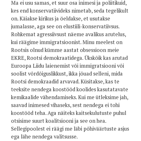
Ma ei usu samas, et suur osa inimesi ja poliitikuid,
kes end konservatiivideks nimetab, seda tegelikult
on. Käiakse kirikus ja öeldakse, et usutakse
jumalasse, aga see on elustiili-konservatiivsus.
Rohkemat agressiivsust näeme avalikus arutelus,
kui räägime immigratsioonist. Minu meelest on
Rootsis olnud kümme aastat obsessioon meie
EKRE, Rootsi demokraatidega. Ükskõik kas arutad
Euroopa Liidu laienemist või immigratsiooni või
soolist võrdõiguslikkust, ikka jõuad selleni, mida
Rootsi demokraadid arvavad. Küsitakse, kas te
teeksite nendega koostööd koolides kasutatavate
kemikaalide vähendamiseks. Kui me ütleksime jah,
saavad inimesed vihaseks, sest nendega ei tohi
koostööd teha. Aga näiteks kaitsekulutuste puhul
otsisime suurt koalitsiooni ja see on hea.
Sellegipoolest ei räägi me läbi põhiväärtuste asjus
ega lähe nendega valitsusse.