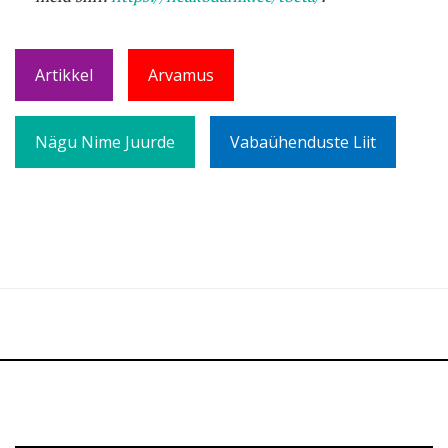
Artikkel
Arvamus
Nägu Nime Juurde
Vabaühenduste Liit