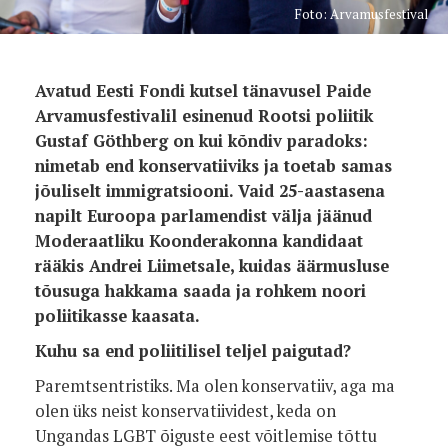
Foto: Arvamusfestival
Avatud Eesti Fondi kutsel tänavusel Paide
Arvamusfestivalil esinenud Rootsi poliitik
Gustaf Göthberg on kui kõndiv paradoks:
nimetab end konservatiiviks ja toetab samas
jõuliselt immigratsiooni. Vaid 25-aastasena
napilt Euroopa parlamendist välja jäänud
Moderaatliku Koonderakonna kandidaat
rääkis Andrei Liimetsale, kuidas äärmusluse
tõusuga hakkama saada ja rohkem noori
poliitikasse kaasata.
Kuhu sa end poliitilisel teljel paigutad?
Paremtsentristiks. Ma olen konservatiiv, aga ma
olen üks neist konservatiividest, keda on
Ungandas LGBT õiguste eest võitlemise tõttu