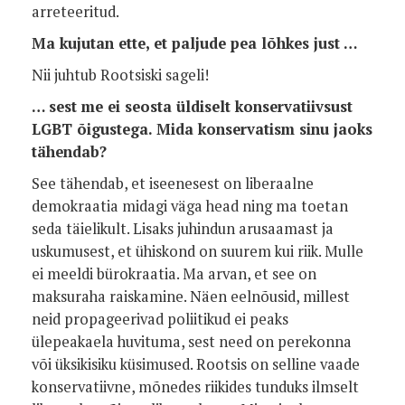
arreteeritud.
Ma kujutan ette, et paljude pea lõhkes just …
Nii juhtub Rootsiski sageli!
… sest me ei seosta üldiselt konservatiivsust
LGBT õigustega. Mida konservatism sinu jaoks
tähendab?
See tähendab, et iseenesest on liberaalne
demokraatia midagi väga head ning ma toetan
seda täielikult. Lisaks juhindun arusaamast ja
uskumusest, et ühiskond on suurem kui riik. Mulle
ei meeldi bürokraatia. Ma arvan, et see on
maksuraha raiskamine. Näen eelnõusid, millest
neid propageerivad poliitikud ei peaks
ülepeakaela huvituma, sest need on perekonna
või üksikisiku küsimused. Rootsis on selline vaade
konservatiivne, mõnedes riikides tunduks ilmselt