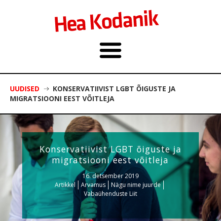
UUDISED
KONSERVATIIVIST LGBT ÕIGUSTE JA
MIGRATSIOONI EEST VÕITLEJA
Konservatiivist LGBT õiguste ja
migratsiooni eest võitleja
16. detsember 2019
Artikkel
Arvamus
Nägu nime juurde
Vabaühenduste Liit