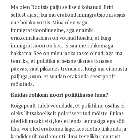
Ma olen Rootsis palju selliseid kohanud. Eriti
sellest ajast, kui mu erakond immigratsiooni asjus
uue hoiaku võttis. Mina olen väga
immigratsioonimeelne, aga enamik
erakonnakaaslasi on võtnud hoiaku, et kuigi
immigratsioon on hea, ei saa me rohkemaga
hakkama. See on minu jaoks raske olnud, aga ma
tean ka, et poliitika ei seisne üksnes tänases
päevas, vaid pikkades trendides. Kuigi ma ei nõustu
paljuga, usun, et suudan erakonda seestpoolt
mõjutada.
Kuidas rohkem noori poliitikasse tuua?
Kõigepealt tuleb veenduda, et poliitiline osalus ei
oleks lihtsakoeliselt polariseeritud mõiste. Et kas
oled kliimaaktivist, kes ei lenda lennukiga ega söö
liha, või oled erakonna liige, kes riietub ülikonda ja
kandideerib parlamenti, ilma tegelikku muutust