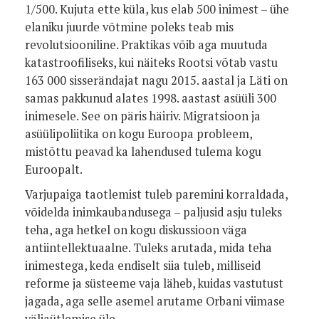
1/500. Kujuta ette küla, kus elab 500 inimest – ühe
elaniku juurde võtmine poleks teab mis
revolutsiooniline. Praktikas võib aga muutuda
katastroofiliseks, kui näiteks Rootsi võtab vastu
163 000 sisserändajat nagu 2015. aastal ja Läti on
samas pakkunud alates 1998. aastast asüüli 300
inimesele. See on päris häiriv. Migratsioon ja
asüülipoliitika on kogu Euroopa probleem,
mistõttu peavad ka lahendused tulema kogu
Euroopalt.
Varjupaiga taotlemist tuleb paremini korraldada,
võidelda inimkaubandusega – paljusid asju tuleks
teha, aga hetkel on kogu diskussioon väga
antiintellektuaalne. Tuleks arutada, mida teha
inimestega, keda endiselt siia tuleb, milliseid
reforme ja süsteeme vaja läheb, kuidas vastutust
jagada, aga selle asemel arutame Orbani viimase