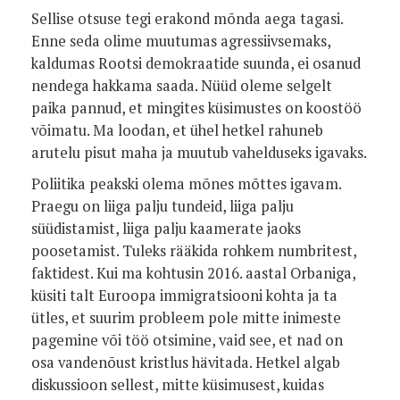
Sellise otsuse tegi erakond mõnda aega tagasi.
Enne seda olime muutumas agressiivsemaks,
kaldumas Rootsi demokraatide suunda, ei osanud
nendega hakkama saada. Nüüd oleme selgelt
paika pannud, et mingites küsimustes on koostöö
võimatu. Ma loodan, et ühel hetkel rahuneb
arutelu pisut maha ja muutub vahelduseks igavaks.
Poliitika peakski olema mõnes mõttes igavam.
Praegu on liiga palju tundeid, liiga palju
süüdistamist, liiga palju kaamerate jaoks
poosetamist. Tuleks rääkida rohkem numbritest,
faktidest. Kui ma kohtusin 2016. aastal Orbaniga,
küsiti talt Euroopa immigratsiooni kohta ja ta
ütles, et suurim probleem pole mitte inimeste
pagemine või töö otsimine, vaid see, et nad on
osa vandenõust kristlus hävitada. Hetkel algab
diskussioon sellest, mitte küsimusest, kuidas