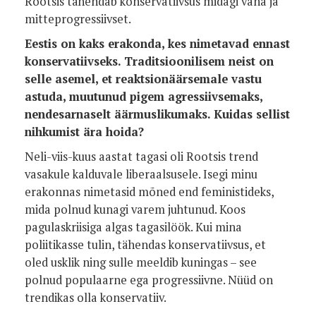
Rootsis tähendab konservatiivsus midagi vana ja
mitteprogressiivset.
Eestis on kaks erakonda, kes nimetavad ennast
konservatiivseks. Traditsioonilisem neist on
selle asemel, et reaktsionäärsemale vastu
astuda, muutunud pigem agressiivsemaks,
nendesarnaselt äärmuslikumaks. Kuidas sellist
nihkumist ära hoida?
Neli-viis-kuus aastat tagasi oli Rootsis trend
vasakule kalduvale liberaalsusele. Isegi minu
erakonnas nimetasid mõned end feministideks,
mida polnud kunagi varem juhtunud. Koos
pagulaskriisiga algas tagasilöök. Kui mina
poliitikasse tulin, tähendas konservatiivsus, et
oled usklik ning sulle meeldib kuningas – see
polnud populaarne ega progressiivne. Nüüd on
trendikas olla konservatiiv.