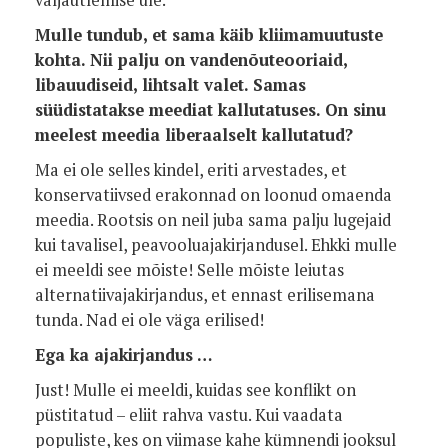
väljaütlemise üle.
Mulle tundub, et sama käib kliimamuutuste
kohta. Nii palju on vandenõuteooriaid,
libauudiseid, lihtsalt valet. Samas
süüdistatakse meediat kallutatuses. On sinu
meelest meedia liberaalselt kallutatud?
Ma ei ole selles kindel, eriti arvestades, et
konservatiivsed erakonnad on loonud omaenda
meedia. Rootsis on neil juba sama palju lugejaid
kui tavalisel, peavooluajakirjandusel. Ehkki mulle
ei meeldi see mõiste! Selle mõiste leiutas
alternatiivajakirjandus, et ennast erilisemana
tunda. Nad ei ole väga erilised!
Ega ka ajakirjandus …
Just! Mulle ei meeldi, kuidas see konflikt on
püstitatud – eliit rahva vastu. Kui vaadata
populiste, kes on viimase kahe kümnendi jooksul