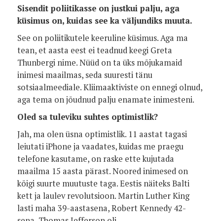
Sisendit poliitikasse on justkui palju, aga
küsimus on, kuidas see ka väljundiks muuta.
See on poliitikutele keeruline küsimus. Aga ma
tean, et aasta eest ei teadnud keegi Greta
Thunbergi nime. Nüüd on ta üks mõjukamaid
inimesi maailmas, seda suuresti tänu
sotsiaalmeediale. Kliimaaktiviste on ennegi olnud,
aga tema on jõudnud palju enamate inimesteni.
Oled sa tuleviku suhtes optimistlik?
Jah, ma olen üsna optimistlik. 11 aastat tagasi
leiutati iPhone ja vaadates, kuidas me praegu
telefone kasutame, on raske ette kujutada
maailma 15 aasta pärast. Noored inimesed on
kõigi suurte muutuste taga. Eestis näiteks Balti
kett ja laulev revolutsioon. Martin Luther King
lasti maha 39-aastasena, Robert Kennedy 42-
sena, Thomas Jefferson oli