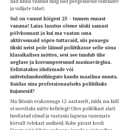
nad sinna valinud ning nad peegeldavad valitsuste
ja valijate tahet.
Sul on vanust kõigest 25
–
tunnen ennast
vanana! Laias laastus oleme siiski samast
põlvkonnast ja kui ma vaatan oma
aktiivsemaid sõpru-tuttavaid, siis peaaegu
ükski neist pole läinud poliitikasse selle sõna
klassikalises mõttes, sest see tundub ühe
aeglase ja korrumpeerunud masinavärgina.
Eelistatakse idufirmade või
mittetulundusühingute kaudu maailma muuta.
Kuidas sina professionaalseks poliitikuks
kujunesid?
Ma liitusin erakonnaga 12-aastaselt, mida ma küll
ei soovitaks mitte kellelegi! Olen poliitikast alati
huvitatud olnud ja vaatasin lapsena vanemate
kõrvalt telekast uudiseid. Kohe pärast kooli