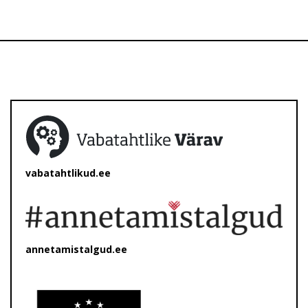
vabatahtlikud.ee
annetamistalgud.ee