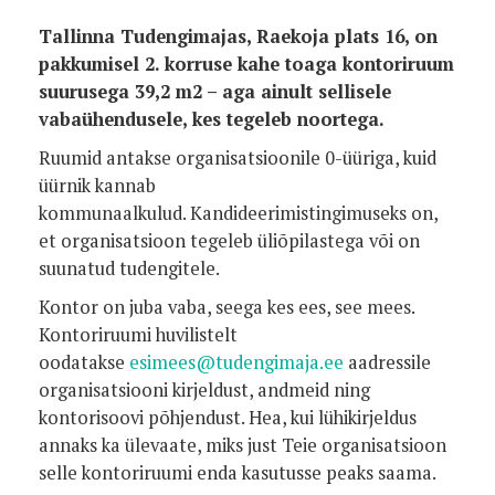
Tallinna Tudengimajas, Raekoja plats 16, on
pakkumisel 2. korruse kahe toaga kontoriruum
suurusega 39,2 m2 – aga ainult sellisele
vabaühendusele, kes tegeleb noortega.
Ruumid antakse organisatsioonile 0-üüriga, kuid
üürnik kannab
kommunaalkulud. Kandideerimistingimuseks on,
et organisatsioon tegeleb üliõpilastega või on
suunatud tudengitele.
Kontor on juba vaba, seega kes ees, see mees.
Kontoriruumi huvilistelt
oodatakse
esimees@tudengimaja.ee
aadressile
organisatsiooni kirjeldust, andmeid ning
kontorisoovi põhjendust. Hea, kui lühikirjeldus
annaks ka ülevaate, miks just Teie organisatsioon
selle kontoriruumi enda kasutusse peaks saama.