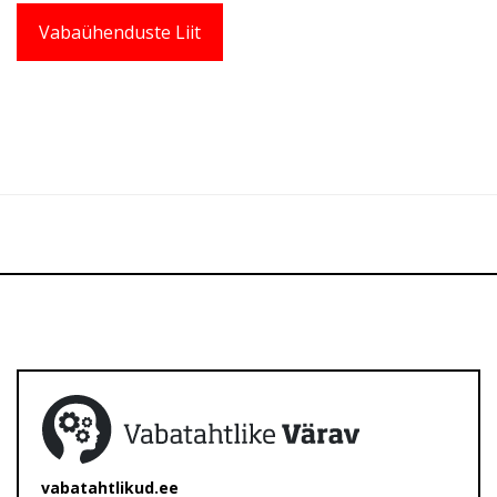
Vabaühenduste Liit
vabatahtlikud.ee