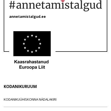
annetamistalgud.ee
KODANIKURUUM
KODANIKUÜHISKONNA NÄDALAKIRI