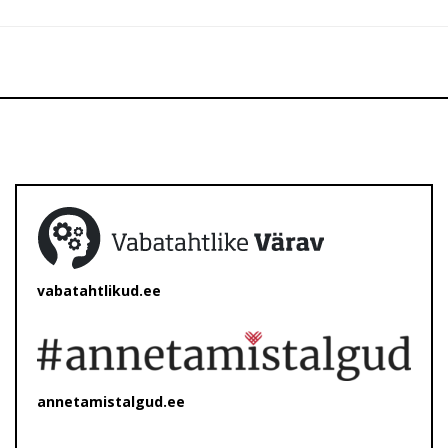
vabatahtlikud.ee
annetamistalgud.ee