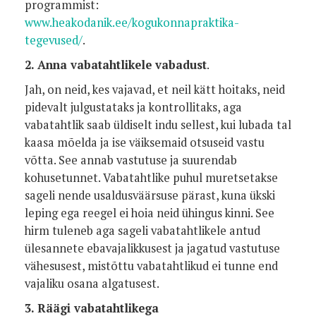
programmist:
www.heakodanik.ee/kogukonnapraktika-
tegevused/
.
2. Anna vabatahtlikele vabadust
.
Jah, on neid, kes vajavad, et neil kätt hoitaks, neid
pidevalt julgustataks ja kontrollitaks, aga
vabatahtlik saab üldiselt indu sellest, kui lubada tal
kaasa mõelda ja ise väiksemaid otsuseid vastu
võtta. See annab vastutuse ja suurendab
kohusetunnet. Vabatahtlike puhul muretsetakse
sageli nende usaldusväärsuse pärast, kuna ükski
leping ega reegel ei hoia neid ühingus kinni. See
hirm tuleneb aga sageli vabatahtlikele antud
ülesannete ebavajalikkusest ja jagatud vastutuse
vähesusest, mistõttu vabatahtlikud ei tunne end
vajaliku osana algatusest.
3. Räägi vabatahtlikega