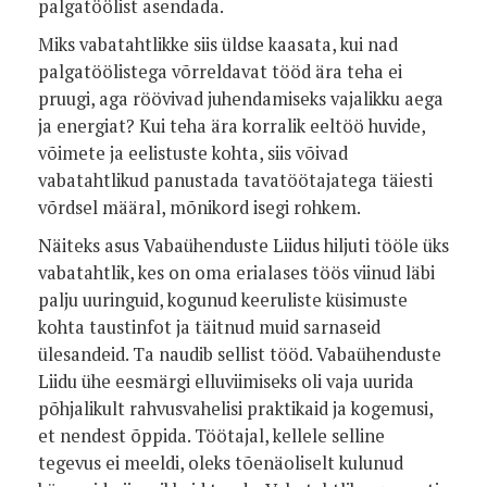
palgatöölist asendada.
Miks vabatahtlikke siis üldse kaasata, kui nad
palgatöölistega võrreldavat tööd ära teha ei
pruugi, aga röövivad juhendamiseks vajalikku aega
ja energiat? Kui teha ära korralik eeltöö huvide,
võimete ja eelistuste kohta, siis võivad
vabatahtlikud panustada tavatöötajatega täiesti
võrdsel määral, mõnikord isegi rohkem.
Näiteks asus Vabaühenduste Liidus hiljuti tööle üks
vabatahtlik, kes on oma erialases töös viinud läbi
palju uuringuid, kogunud keeruliste küsimuste
kohta taustinfot ja täitnud muid sarnaseid
ülesandeid. Ta naudib sellist tööd. Vabaühenduste
Liidu ühe eesmärgi elluviimiseks oli vaja uurida
põhjalikult rahvusvahelisi praktikaid ja kogemusi,
et nendest õppida. Töötajal, kellele selline
tegevus ei meeldi, oleks tõenäoliselt kulunud