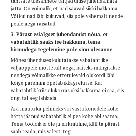
tähtsate ülesannete täitjad üldse juhendamata
jätta. On võimalik, et nad saavad siiski hakkama.
Või kui nad läbi kukuvad, siis pole vähemalt nende
peale aega raisatud.
3. Pärast esialgset juhendamist nõua, et
vabatahtlik saaks ise hakkama, tema
hirmudega tegelemine pole sinu ülesanne
Mõnes ühenduses kulutatakse vabatahtlike
väljaõppele mõttetult aega, näiteks mängitakse
nendega võimalikke ettetulevaid olukordi läbi.
Kõige paremini õpetab ikkagi elu ise. Kui
vabatahtlik kriisiolukorras üksi hakkama ei saa, siis
ongi tal aeg lahkuda.
Ära muutu ka pehmeks või vasta kõnedele kohe –
hätta jäänud vabatahtlik ei pea kohe abi saama.
Tema töölõik ei ole ju nii kriitiline, küll ta pärast
saab teada, mis valesti tegi.