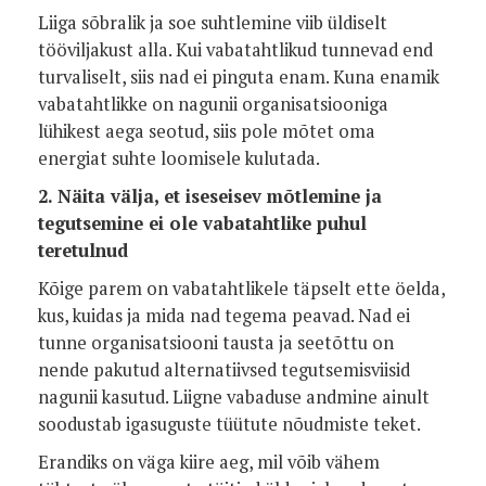
Liiga sõbralik ja soe suhtlemine viib üldiselt
tööviljakust alla. Kui vabatahtlikud tunnevad end
turvaliselt, siis nad ei pinguta enam. Kuna enamik
vabatahtlikke on nagunii organisatsiooniga
lühikest aega seotud, siis pole mõtet oma
energiat suhte loomisele kulutada.
2. Näita välja, et iseseisev mõtlemine ja
tegutsemine ei ole vabatahtlike puhul
teretulnud
Kõige parem on vabatahtlikele täpselt ette öelda,
kus, kuidas ja mida nad tegema peavad. Nad ei
tunne organisatsiooni tausta ja seetõttu on
nende pakutud alternatiivsed tegutsemisviisid
nagunii kasutud. Liigne vabaduse andmine ainult
soodustab igasuguste tüütute nõudmiste teket.
Erandiks on väga kiire aeg, mil võib vähem