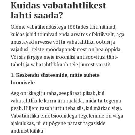
Kuidas vabatahtlikest
lahti saada?
Oleme vabaühendustega töötades tihti näinud,
kuidas juhid toimivad enda arvates efektiivselt, aga
unustavad arvesse võtta vabatahtliku ootusi ja
vajadusi. Teiste möödapanekutest on hea õppida.
Või siis järgige meie iroonilisi antisoovitusi täht-
tähelt ja vabatahtlik kaob teie juurest varsti!
1. Keskendu süsteemide, mitte suhete
loomisele
Aeg on ikkagi ju raha, seepärast piisab, kui
vabatahtlikule korra ära rääkida, mida ta tegema
peab. Hiljem tasub juttu teha siis, kui märkad vigu.
Vabatahtliku emotsioonidega tegelemine on väga
ajakulukas, nii et põgene pärast tagasiside
andmist kähku!