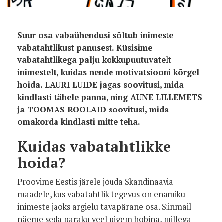
Suur osa vabaühendusi sõltub inimeste
vabatahtlikust panusest. Küsisime
vabatahtlikega palju kokkupuutuvatelt
inimestelt, kuidas nende motivatsiooni kõrgel
hoida. LAURI LUIDE jagas soovitusi, mida
kindlasti tähele panna, ning AUNE LILLEMETS
ja TOOMAS ROOLAID soovitusi, mida
omakorda kindlasti mitte teha.
Kuidas vabatahtlikke
hoida?
Proovime Eestis järele jõuda Skandinaavia
maadele, kus vabatahtlik tegevus on enamiku
inimeste jaoks argielu tavapärane osa. Siinmail
näeme seda paraku veel pigem hobina, millega