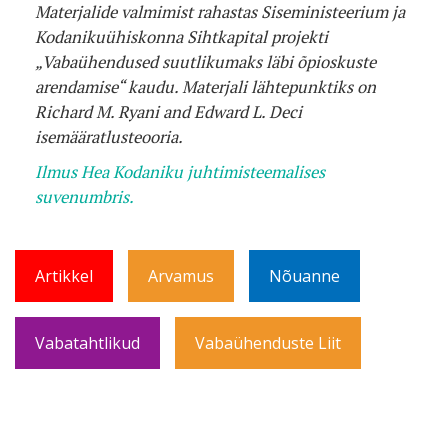
Materjalide valmimist rahastas Siseministeerium ja
Kodanikuühiskonna Sihtkapital projekti
„Vabaühendused suutlikumaks läbi õpioskuste
arendamise“ kaudu. Materjali lähtepunktiks on
Richard M. Ryani and Edward L. Deci
isemääratlusteooria.
Ilmus Hea Kodaniku juhtimisteemalises
suvenumbris.
Artikkel
Arvamus
Nõuanne
Vabatahtlikud
Vabaühenduste Liit