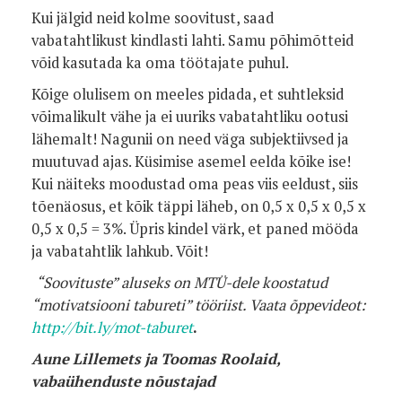
Kui jälgid neid kolme soovitust, saad
vabatahtlikust kindlasti lahti. Samu põhimõtteid
võid kasutada ka oma töötajate puhul.
Kõige olulisem on meeles pidada, et suhtleksid
võimalikult vähe ja ei uuriks vabatahtliku ootusi
lähemalt! Nagunii on need väga subjektiivsed ja
muutuvad ajas. Küsimise asemel eelda kõike ise!
Kui näiteks moodustad oma peas viis eeldust, siis
tõenäosus, et kõik täppi läheb, on 0,5 x 0,5 x 0,5 x
0,5 x 0,5 = 3%. Üpris kindel värk, et paned mööda
ja vabatahtlik lahkub. Võit!
“Soovituste” aluseks on MTÜ-dele koostatud
“motivatsiooni tabureti” tööriist. Vaata õppevideot:
http://bit.ly/mot-taburet
.
Aune Lillemets ja Toomas Roolaid,
vabaühenduste nõustajad