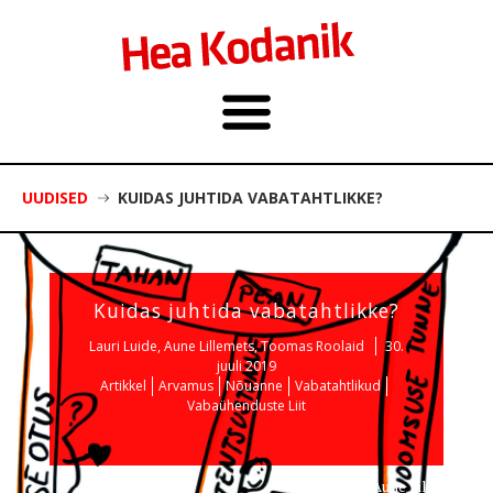
UUDISED
KUIDAS JUHTIDA VABATAHTLIKKE?
Kuidas juhtida vabatahtlikke?
Lauri Luide, Aune Lillemets, Toomas Roolaid
30.
juuli 2019
Artikkel
Arvamus
Nõuanne
Vabatahtlikud
Vabaühenduste Liit
Foto: Aune Lillemets