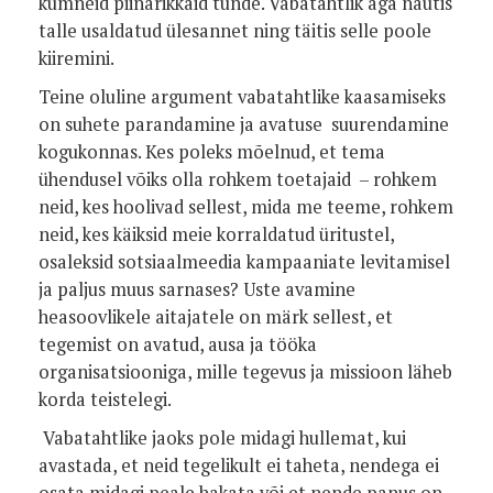
kümneid piinarikkaid tunde. Vabatahtlik aga nautis
talle usaldatud ülesannet ning täitis selle poole
kiiremini.
Teine oluline argument vabatahtlike kaasamiseks
on suhete parandamine ja avatuse suurendamine
kogukonnas. Kes poleks mõelnud, et tema
ühendusel võiks olla rohkem toetajaid – rohkem
neid, kes hoolivad sellest, mida me teeme, rohkem
neid, kes käiksid meie korraldatud üritustel,
osaleksid sotsiaalmeedia kampaaniate levitamisel
ja paljus muus sarnases? Uste avamine
heasoovlikele aitajatele on märk sellest, et
tegemist on avatud, ausa ja tööka
organisatsiooniga, mille tegevus ja missioon läheb
korda teistelegi.
Vabatahtlike jaoks pole midagi hullemat, kui
avastada, et neid tegelikult ei taheta, nendega ei