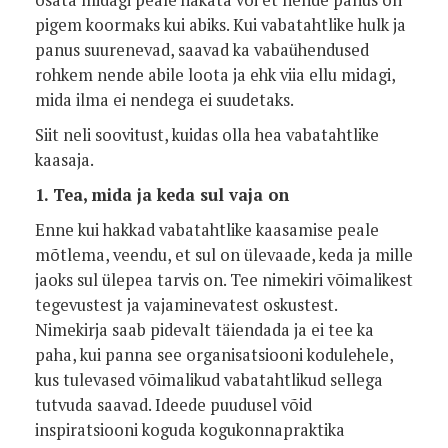
osata midagi peale hakata või et nende panus on
pigem koormaks kui abiks. Kui vabatahtlike hulk ja
panus suurenevad, saavad ka vabaühendused
rohkem nende abile loota ja ehk viia ellu midagi,
mida ilma ei nendega ei suudetaks.
Siit neli soovitust, kuidas olla hea vabatahtlike
kaasaja.
1. Tea, mida ja keda sul vaja on
Enne kui hakkad vabatahtlike kaasamise peale
mõtlema, veendu, et sul on ülevaade, keda ja mille
jaoks sul ülepea tarvis on. Tee nimekiri võimalikest
tegevustest ja vajaminevatest oskustest.
Nimekirja saab pidevalt täiendada ja ei tee ka
paha, kui panna see organisatsiooni kodulehele,
kus tulevased võimalikud vabatahtlikud sellega
tutvuda saavad. Ideede puudusel võid
inspiratsiooni koguda kogukonnapraktika