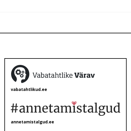
vabatahtlikud.ee
annetamistalgud.ee