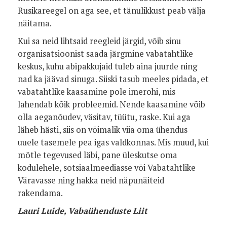
Rusikareegel on aga see, et tänulikkust peab välja
näitama.
Kui sa neid lihtsaid reegleid järgid, võib sinu
organisatsioonist saada järgmine vabatahtlike
keskus, kuhu abipakkujaid tuleb aina juurde ning
nad ka jäävad sinuga. Siiski tasub meeles pidada, et
vabatahtlike kaasamine pole imerohi, mis
lahendab kõik probleemid. Nende kaasamine võib
olla aeganõudev, väsitav, tüütu, raske. Kui aga
läheb hästi, siis on võimalik viia oma ühendus
uuele tasemele pea igas valdkonnas. Mis muud, kui
mõtle tegevused läbi, pane üleskutse oma
kodulehele, sotsiaalmeediasse või Vabatahtlike
Väravasse ning hakka neid näpunäiteid
rakendama.
Lauri Luide, Vabaühenduste Liit