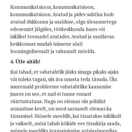
Kommunikatsioon, kommunikatsioon,
kommunikatsioon. Avatud ja pidev suhtlus loob
avatud õhkkonna ja usalduse, olgu ülesannetega
edenemist jälgides, töökeskkonda luues või
isiklikel teemadel arutades. Avatud ja usaldavas
keskkonnas suudab inimene alati
loomingulisemalt ja vabamalt mõelda.
4. Ütle aitäh!
Kui tahad, et vabatahtlik jääks sinuga pikaks ajaks
või tuleks tagasi, siis ära unusta teda tänada. Üks
suuremaid probleeme vabatahtlike kaasamise
juures on see, et nad ei tunne ennast
väärtustatuna. Nagu on olemas viis põhilist
armastuse keelt, on need sarnaselt olemas ka
tänamisel. Mõnele meeldib, kui tänatakse isiklikult
ja vaikselt, mõni tahab kõikide ees tänukirja saada,
mõnele meeldiks äramainimine sotsiaalmeedias.