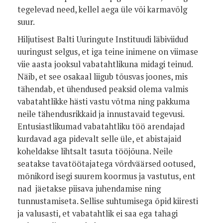
tegelevad need, kellel aega üle või karmavõlg
suur.
Hiljutisest Balti Uuringute Instituudi läbiviidud
uuringust selgus, et iga teine inimene on viimase
viie aasta jooksul vabatahtlikuna midagi teinud.
Näib, et see osakaal liigub tõusvas joones, mis
tähendab, et ühendused peaksid olema valmis
vabatahtlikke hästi vastu võtma ning pakkuma
neile tähendusrikkaid ja innustavaid tegevusi.
Entusiastlikumad vabatahtliku töö arendajad
kurdavad aga pidevalt selle üle, et abistajaid
koheldakse lihtsalt tasuta tööjõuna. Neile
seatakse tavatöötajatega võrdväärsed ootused,
mõnikord isegi suurem koormus ja vastutus, ent
nad jäetakse piisava juhendamise ning
tunnustamiseta. Sellise suhtumisega õpid kiiresti
ja valusasti, et vabatahtlik ei saa ega tahagi