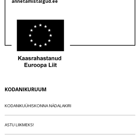
annetamistalgud.ee
KODANIKURUUM
KODANIKUÜHISKONNA NÄDALAKIRI
ASTU LIIKMEKS!