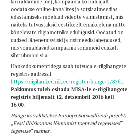
korraldamine jne), kampaania korraldajalt
oodatakse online-kanalites ja sotsiaalmeedias
edastamiseks mõeldud videote valmistamist, mis
näiteks tutvustaksid eesti keelt emakeelena mitte
kõnelevate riigiametnike edulugusid.
Oodatud on
uudsed lähenemisviisid ja ristmeedialahendused,
mis võimaldavad kampaania sõnumeid edukalt
sihtrühmani viia.
Hankedokumentidega saab tutvuda e-riigihangete
registris aadressil
https://riigihanked.riik.ee/register/hange/178561
.
Pakkumus tuleb esitada MISA-le e-riigihangete
registris hiljemalt 12. detsembril 2016 kell
16.00.
Hange korraldatakse Euroopa Sotsiaalfondi projekti
„Eesti ühiskonnas lõimumist toetavad tegevused“
tegevuse“ raames.