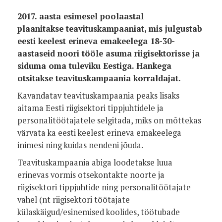
2017. aasta esimesel poolaastal
plaanitakse teavituskampaaniat, mis julgustab
eesti keelest erineva emakeelega 18-30-
aastaseid noori tööle asuma riigisektorisse ja
siduma oma tuleviku Eestiga. Hankega
otsitakse teavituskampaania korraldajat.
Kavandatav teavituskampaania peaks lisaks
aitama Eesti riigisektori tippjuhtidele ja
personalitöötajatele selgitada, miks on mõttekas
värvata ka eesti keelest erineva emakeelega
inimesi ning kuidas nendeni jõuda.
Teavituskampaania abiga loodetakse luua
erinevas vormis otsekontakte noorte ja
riigisektori tippjuhtide ning personalitöötajate
vahel (nt riigisektori töötajate
külaskäigud/esinemised koolides, töötubade