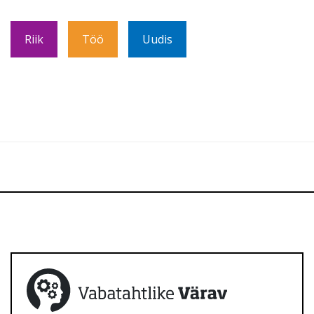
Riik
Töö
Uudis