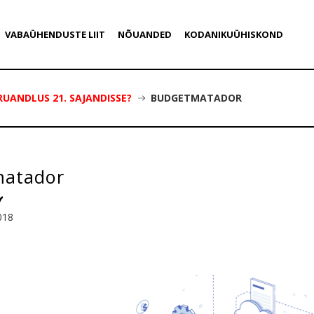
VABAÜHENDUSTE LIIT
NÕUANDED
KODANIKUÜHISKOND
UANDLUS 21. SAJANDISSE?
BUDGETMATADOR
matador
018