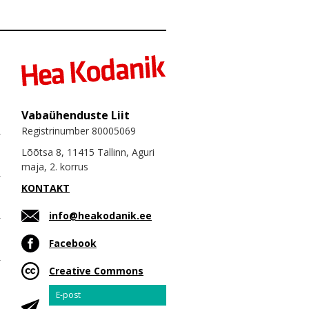
Vabaühenduste Liit
Registrinumber 80005069
Lõõtsa 8, 11415 Tallinn, Aguri
maja, 2. korrus
KONTAKT
info@heakodanik.ee
Facebook
Creative Commons
Email