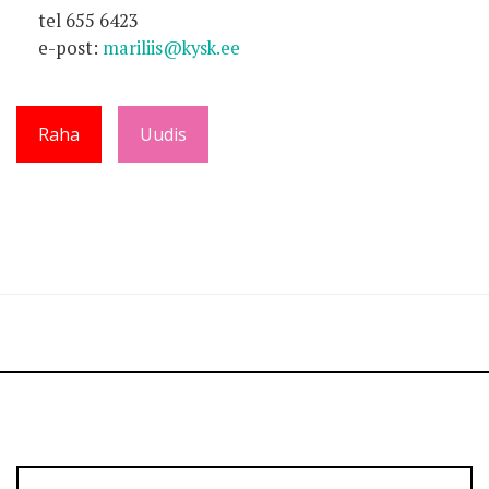
tel 655 6423
e-post:
mariliis@kysk.ee
Raha
Uudis