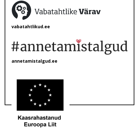
vabatahtlikud.ee
annetamistalgud.ee