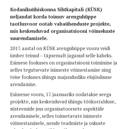
Kodanikuühiskonna Sihtkapitali (KÜSK)
neljandat korda toimuv arenguhüppe
taotlusvoor ootab vabaühenduste projekte,
mis keskenduvad organisatsiooni võimekuste
suurendamisele.
2017. aastal on KÜSK arenguhüppe vooru veidi
ümber teinud – täpsemalt jaganud selle kaheks.
Esimese fookuses on organisatsiooni toimimise ja
selles tegutsevate inimeste võimestamise ning
teise fookuses ühingu majandusliku elujõulisuse
arendamise.
Esimesse vooru, 17. jaanuariks oodatakse seega
projekte, mis keskenduvad ühingu töökorralduse,
süsteemide jms organisatoorsete aspektide
arendamisele, selles toimetavate inimeste
võimestamisele, nende teadmiste ja oskuste