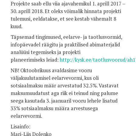
Projekte saab ellu viia ajavahemikul 1. aprill 2017 –
30. aprill 2018. Et oleks võimalik hinnata projekti
tulemusi, eeldatakse, et see kestab vähemalt 8
kuud.
Täpsemad tingimused, eelarve- ja taotlusvormid,
infopäevadel räägitu ja praktilised abimaterjalid
analüüsi tegemiseks ja projekti
planeerimiseks leiad:
http://kysk.ee/taotlusvoorud/ah1
NB! Oktoobrikuus avaldasime vooru
väljakuulutamisel eelarvevormi, kus oli
sotsiaalmaksu määr arvestatud 32.5%. Vastavat
maksumuudatust aga riik ei teinud ning palume
seega kasutada 3. jaanuaril vooru lehele lisatud
33% sotsiaalmaksu määra arvestusega
eelarvevormi.
Lisainfo:
Mari-Liis Dolenko