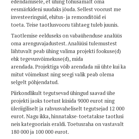
edendamisele, et ühing tõhusamalt oma
eesmärkideni suudaks jõuda. Sellest voorust me
investeeringuid, ehitus- ja remonditöid ei
toeta. Teise taotlusvooru tähtaeg tuleb juunis.
Taotlemise eelduseks on vabaühenduse analüüs
oma arenguvajadustest. Analüüsi tulemustest
lähtuvalt peab ühing valima projekti fookuse(d)
ehk tegevusvõimekuse(d), mida
arendada. Projektiga võib arendada nii ühte kui ka
mitut võimekust ning seegi valik peab olema
selgelt põhjendatud.
Piirkondlikult tegutsevad ühingud saavad ühe
projekti jaoks toetust küsida 9000 eurot ning
üleriigiliselt ja rahvusvaheliselt tegutsejad 12 000
eurot. Nagu ikka, hinnatakse-toetatakse taotlusi
neis kategooriais eraldi. Toetusraha on vastavalt
180 000 ja 100 000 eurot.