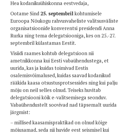
Hea kodanikuühiskonna eestvedaja,
Ootame Sind
25. septembril
kohtumisele
Euroopa Nõukogu rahvusvaheliste valitsusväliste
organisatsioonide konverentsi presidendi Anna
Rurka ning tema delegatsiooniga, kes on 25.-27.
septembril külastamas Eestit.
Visiidi raames kohtub delegatsioon nii
ametnikkonna kui Eesti vabaühendustega, et
uurida, kas ja kuidas toimivad Eestis
osalemisvõimalused, kuidas saavad kodanikud
rääkida kaasa otsustusprotsessides ning kui palju
mõju on neil selles olnud. Teiseks huvitab
delegatsiooni kõik e-valitsemisega seonduv.
Vabaühendustelt soovivad nad täpsemalt uurida
järgmist:
– millised kaasamispraktikad on olnud kõige
mõjusamad, seda nii huvide eest seismisel kui