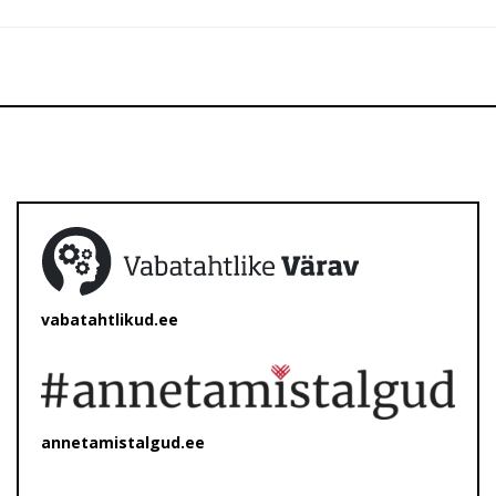
vabatahtlikud.ee
annetamistalgud.ee