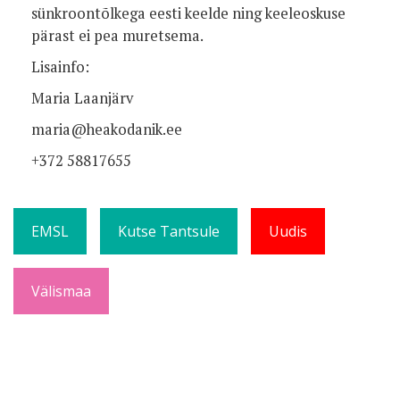
sünkroontõlkega eesti keelde ning keeleoskuse
pärast ei pea muretsema.
Lisainfo:
Maria Laanjärv
maria@heakodanik.ee
+372 58817655
EMSL
Kutse Tantsule
Uudis
Välismaa