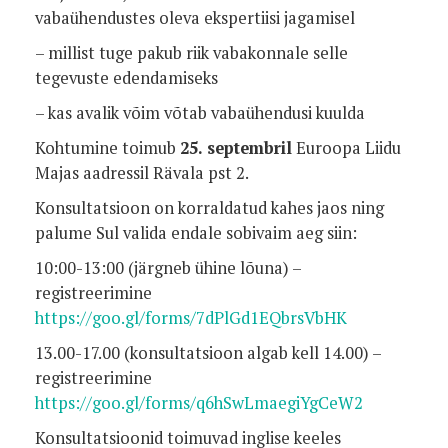
vabaühendustes oleva ekspertiisi jagamisel
– millist tuge pakub riik vabakonnale selle
tegevuste edendamiseks
– kas avalik võim võtab vabaühendusi kuulda
Kohtumine toimub
25. septembril
Euroopa Liidu
Majas aadressil Rävala pst 2.
Konsultatsioon on korraldatud kahes jaos ning
palume Sul valida endale sobivaim aeg siin:
10:00-13:00 (järgneb ühine lõuna) –
registreerimine
https://goo.gl/forms/7dPlGd1EQbrsVbHK
13.00-17.00 (konsultatsioon algab kell 14.00) –
registreerimine
https://goo.gl/forms/q6hSwLmaegiYgCeW2
Konsultatsioonid toimuvad inglise keeles