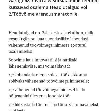
Garage48, Civitta & Sotsiaalministeerium
kutsuvad osalema Heaolutalgud vol
2/Töövõime arendusmaratonile.
Heaolutalgud on
24h kestev hackathon, mille
eesmärgiks on luua uuenduslikke lahendusi
vähenenud töövõimega inimeste tööturul
osalemiseks!
Soovime luua innovaatilisi ja nutikaid
lähenemisviise, mis võimaldavad:
👉 kohandada olemasoleva töökeskkonna
sobivaks vähenenud töövõimega inimesele;
👉 vähenenud töövõimega inimesel leida
hõlpsamini üles endale sobiv töö;
👉 lihtsustada tööandja ja tööotsija omavahelist
suhtlust;