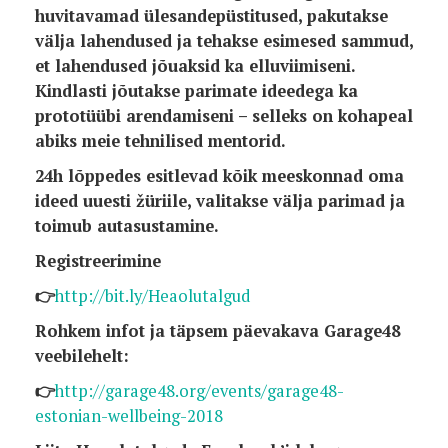
huvitavamad ülesandepüstitused, pakutakse
välja lahendused ja tehakse esimesed sammud,
et lahendused jõuaksid ka elluviimiseni.
Kindlasti jõutakse parimate ideedega ka
prototüübi arendamiseni – selleks on kohapeal
abiks meie tehnilised mentorid.
24h lõppedes esitlevad kõik meeskonnad oma
ideed uuesti žüriile, valitakse välja parimad ja
toimub autasustamine.
Registreerimine
👉
http://bit.ly/Heaolutalgud
Rohkem infot ja täpsem päevakava Garage48
veebilehelt:
👉
http://garage48.org/events/garage48-
estonian-wellbeing-2018