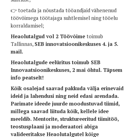
👉 toetada ja nõustada tööandjaid vähenenud
töövõimega töötajaga suhtlemisel ning tööelu
korraldamisel;
Heaolutalgud vol 2 Töövõime
toimub
Tallinnas,
SEB innovatsioonikeskuses 4. ja 5.
mail.
Heaolutalgude eelüritus toimub SEB
Innovaatsioonikeskuses, 2 mai õhtul. Täpsem
info peatselt!
Kõik osalejad saavad pakkuda välja erinevaid
ideid ja lahendusi ning neid edasi arendada.
Parimate ideede juurde moodustuvad tiimid,
millega saavad liituda kõik, kellele idee
meeldib. Mentorite, struktureeritud tiimitöö,
teostusplaani ja moderaatori abiga
valideeritakse Heaolutalgutel kõige