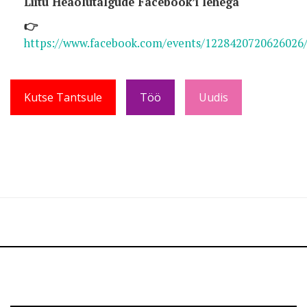
Liitu Heaolutalgude Facebook’i lehega
👉
https://www.facebook.com/events/1228420720626026
Kutse Tantsule
Töö
Uudis