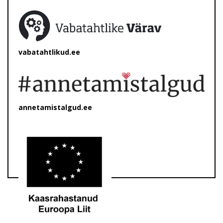
vabatahtlikud.ee
annetamistalgud.ee