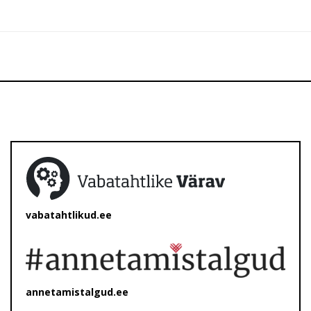
vabatahtlikud.ee
annetamistalgud.ee