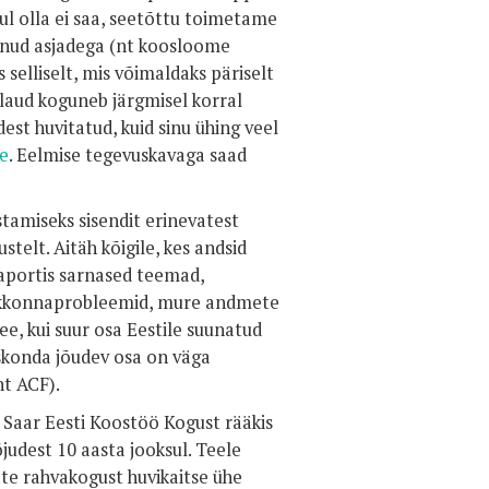
ul olla ei saa, seetõttu toimetame
jäänud asjadega (nt koosloome
 selliselt, mis võimaldaks päriselt
aud koguneb järgmisel korral
est huvitatud, kuid sinu ühing veel
e
. Eelmise tegevuskavaga saad
tamiseks sisendit erinevatest
telt. Aitäh kõigile, kes andsid
 raportis sarnased teemad,
keskkonnaprobleemid, mure andmete
see, kui suur osa Eestile suunatud
iskonda jõudev osa on väga
t ACF).
 Saar Eesti Koostöö Kogust rääkis
judest 10 aasta jooksul. Teele
te rahvakogust huvikaitse ühe