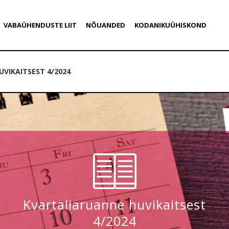
VABAÜHENDUSTE LIIT
NÕUANDED
KODANIKUÜHISKOND
VIKAITSEST 4/2024
Kvartaliaruanne huvikaitsest
4/2024