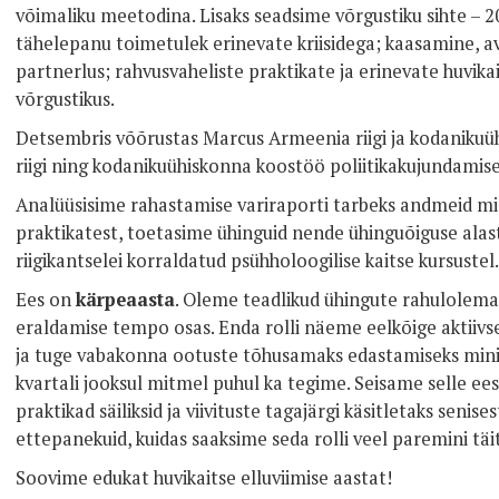
võimaliku meetodina. Lisaks seadsime võrgustiku sihte – 2
tähelepanu toimetulek erinevate kriisidega; kaasamine, av
partnerlus; rahvusvaheliste praktikate ja erinevate huvik
võrgustikus.
Detsembris võõrustas Marcus Armeenia riigi ja kodanikuü
riigi ning kodanikuühiskonna koostöö poliitikakujundamise
Analüüsisime rahastamise variraporti tarbeks andmeid mi
praktikatest, toetasime ühinguid nende ühinguõiguse ala
riigikantselei korraldatud psühholoogilise kaitse kursustel.
Ees on
kärpeaasta
. Oleme teadlikud ühingute rahulolemat
eraldamise tempo osas. Enda rolli näeme eelkõige aktiivs
ja tuge vabakonna ootuste tõhusamaks edastamiseks mini
kvartali jooksul mitmel puhul ka tegime. Seisame selle ees
praktikad säiliksid ja viivituste tagajärgi käsitletaks senise
ettepanekuid, kuidas saaksime seda rolli veel paremini täi
Soovime edukat huvikaitse elluviimise aastat!