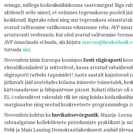
seisuga, millega kodanikuühiskonna vaatenurgast liiga rah
aktiivselt selle nimel, et eelmises tegevuskavas pooleli 
keskkond) liigutaks edasi ning uus tegevuskava sõnastataks
avatud valitsemise valdkonnas edusamme teha. AVP ümarl
arvatavasti veebruaris. Kui oled avatud valitsemise teemad
AVP ümarlauda ei kuulu, siis kirjuta
marcus@heakodanik.e
tutvuda
siin
.
Novembris küsis Euroopa komisjon
Eesti riigiraporti
koos
eluvaldkondadest ja sektoritest, kaasa arvatud vabaühendus
riigiraporti tarbeks tagasisidet! Aasta aastalt kajastuvad
jätkuvalt jäid aruteludes kõlama inimeste toimetulek, 
kättesaadavuse ja läbipaistvuse pärast. Kohati üllatav oli 
EL-i vahenditest rakendab riik ise ning kuidas kodanikuüh
marginaalne ning seotud konkreetsete programmidega (n
Novembris kohtus ka
huvikaitsevõrgustik
. Maarja-Leena
rahvaalgatuse kollektiivsete pöördumiste praktikast ja mõ
Pehk ja Maiu Lauring Demokraatiakeskusest andsid ülevaa