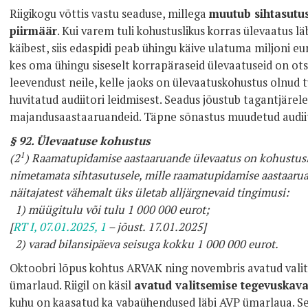
Riigikogu võttis vastu seaduse, millega
muutub sihtasutu
piirmäär
. Kui varem tuli kohustuslikus korras ülevaatus lä
käibest, siis edaspidi peab ühingu käive ulatuma miljoni e
kes oma ühingu siseselt korrapäraseid ülevaatuseid on ot
leevendust neile, kelle jaoks on ülevaatuskohustus olnud 
huvitatud audiitori leidmisest. Seadus jõustub tagantjärel
majandusaastaaruandeid. Täpne sõnastus muudetud audii
§ 92. Ülevaatuse kohustus
1
(2
) Raamatupidamise aastaaruande ülevaatus on kohustusli
nimetamata sihtasutusele, mille raamatupidamise aastaaru
näitajatest vähemalt üks ületab alljärgnevaid tingimusi:
1) müügitulu või tulu 1 000 000 eurot;
[
RT I, 07.01.2025, 1
– jõust. 17.01.2025]
2) varad bilansipäeva seisuga kokku 1 000 000 eurot.
Oktoobri lõpus kohtus ARVAK ning novembris avatud vali
ümarlaud. Riigil on käsil
avatud valitsemise tegevuskava
kuhu on kaasatud ka vabaühendused läbi AVP ümarlaua. S