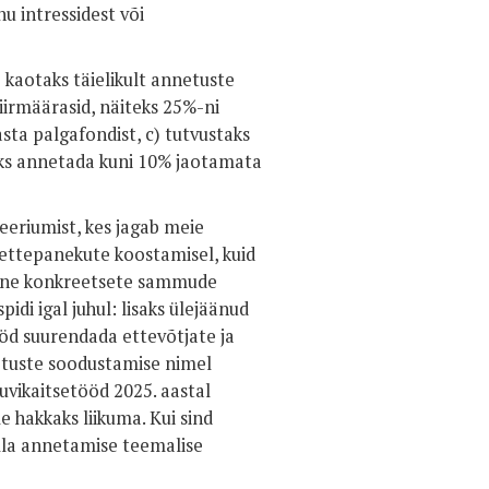
 intressidest või
kaotaks täielikult annetuste
iirmäärasid, näiteks 25%-ni
ta palgafondist, c) tutvustaks
ks annetada kuni 10% jaotamata
eeriumist, kes jagab meie
e ettepanekute koostamisel, kuid
 enne konkreetsete sammude
i igal juhul: lisaks ülejäänud
öd suurendada ettevõtjate ja
netuste soodustamise nimel
vikaitsetööd 2025. aastal
 hakkaks liikuma. Kui sind
lla annetamise teemalise