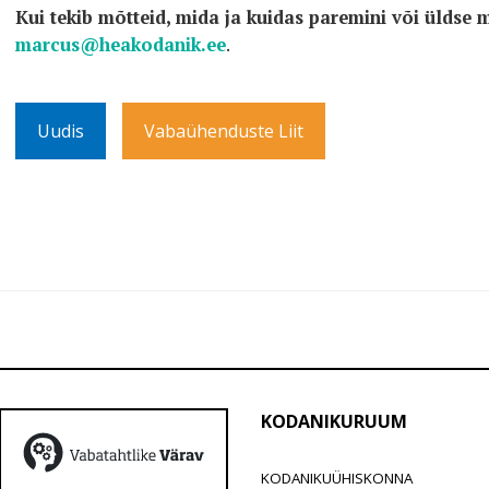
Kui tekib mõtteid, mida ja kuidas paremini või üldse mi
marcus@heakodanik.ee
.
Uudis
Vabaühenduste Liit
KODANIKURUUM
KODANIKUÜHISKONNA