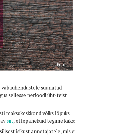
Foto:
et vabaühendustele suunatud
gus sellesse perioodi üht-teist
esti maksukeskkond võiks lõpuks
tav
siit
, ettepanekuid tegime kaks:
isest isikust annetajatele, mis ei