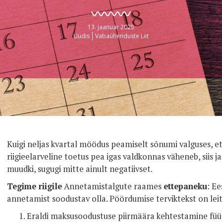
13. jaanuar 2025
Uudis
Vabaühenduste Liit
Kuigi neljas kvartal möödus peamiselt sõnumi valguses, 
riigieelarveline toetus pea igas valdkonnas väheneb, siis ja
muudki, sugugi mitte ainult negatiivset.
Tegime riigile
Annetamistalgute raames
ettepaneku
: E
annetamist soodustav olla. Pöördumise terviktekst on lei
Eraldi maksusoodustuse piirmäära kehtestamine füüsil