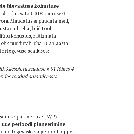
ste ülevaatuse kohustuse
bida alates 15 000 € suurusest
uroni. Muudatus ei puuduta neid,
sustanud teha, kuid toob
tüütu kohustus, rääkimata
e ehk puudutab juba 2024. aasta
tortegevuse seaduses:
k käesoleva seaduse § 91 lõikes 4
andes toodud aruandeaasta
tsemise partnerluse (AVP)
 uue perioodi planeerimine
,
enine tegevuskava periood lõppes