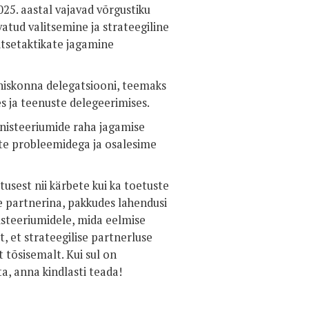
025. aastal vajavad võrgustiku
atud valitsemine ja strateegiline
aitsetaktikate jagamine
hiskonna delegatsiooni, teemaks
s ja teenuste delegeerimises.
nisteeriumide raha jagamise
ste probleemidega ja osalesime
usest nii kärbete kui ka toetuste
e partnerina, pakkudes lahendusi
steeriumidele, mida eelmise
t, et strateegilise partnerluse
st tõsisemalt. Kui sul on
ta, anna kindlasti teada!