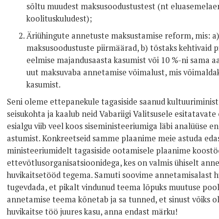
sõltu muudest maksusoodustustest (nt eluasemelaenu
koolituskuludest);
Äriühingute annetuste maksustamise reform, mis: a) 
maksusoodustuste piirmäärad, b) tõstaks kehtivaid p
eelmise majandusaasta kasumist või 10 %-ni sama aas
uut maksuvaba annetamise võimalust, mis võimalda
kasumist.
Seni oleme ettepanekule tagasiside saanud kultuuriminist
seisukohta ja kaalub neid Vabariigi Valitsusele esitatavat
esialgu viib veel koos siseministeeriumiga läbi analüüse
astumist. Konkreetseid samme plaanime meie astuda edaspid
ministeeriumidelt tagasiside ootamisele plaanime koostö
ettevõtlusorganisatsioonidega, kes on valmis ühiselt an
huvikaitsetööd tegema. Samuti soovime annetamisalast hu
tugevdada, et pikalt vindunud teema lõpuks muutuse poole
annetamise teema kõnetab ja sa tunned, et sinust võiks o
huvikaitse töö juures kasu, anna endast märku!