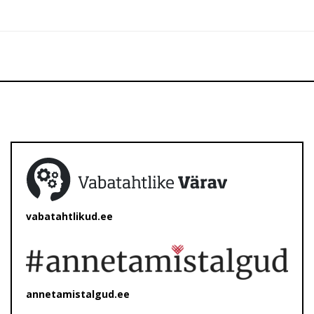
vabatahtlikud.ee
annetamistalgud.ee