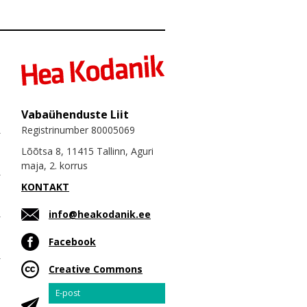
Vabaühenduste Liit
Registrinumber 80005069
Lõõtsa 8, 11415 Tallinn, Aguri
maja, 2. korrus
KONTAKT
info@heakodanik.ee
Facebook
Creative Commons
Email