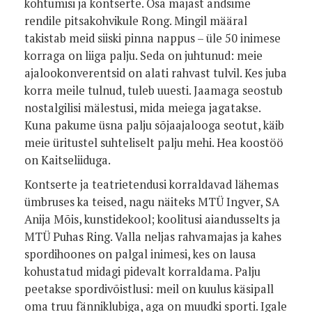
kohtumisi ja kontserte. Osa majast andsime
rendile pitsakohvikule Rong. Mingil määral
takistab meid siiski pinna nappus – üle 50 inimese
korraga on liiga palju. Seda on juhtunud: meie
ajalookonverentsid on alati rahvast tulvil. Kes juba
korra meile tulnud, tuleb uuesti. Jaamaga seostub
nostalgilisi mälestusi, mida meiega jagatakse.
Kuna pakume üsna palju sõjaajalooga seotut, käib
meie üritustel suhteliselt palju mehi. Hea koostöö
on Kaitseliiduga.
Kontserte ja teatrietendusi korraldavad lähemas
ümbruses ka teised, nagu näiteks MTÜ Ingver, SA
Anija Mõis, kunstidekool; koolitusi aiandusselts ja
MTÜ Puhas Ring. Valla neljas rahvamajas ja kahes
spordihoones on palgal inimesi, kes on lausa
kohustatud midagi pidevalt korraldama. Palju
peetakse spordivõistlusi: meil on kuulus käsipall
oma truu fänniklubiga, aga on muudki sporti. Igale