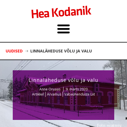
UUDISED
LINNALÄHEDUSE VÕLU JA VALU
Linnaläheduse võlu ja valu
Anne Oruaas
9. märts 2020
Artikkel
Arvamus
Vabaühenduste Liit
Foto: erakogu