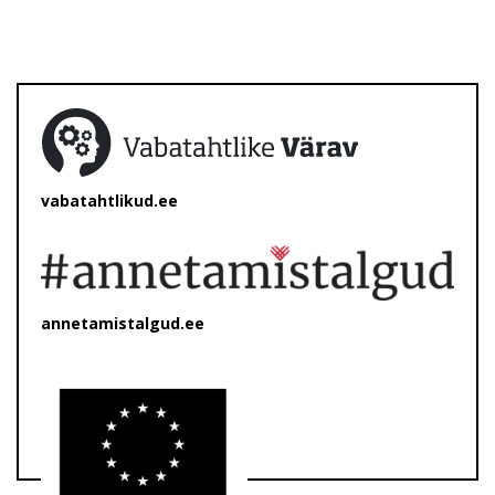
vabatahtlikud.ee
annetamistalgud.ee