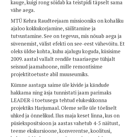
kauge, kuigi rong sõidab ka teistpidi täpselt sama
vähe aega.
MTÜ Kehra Raudteejaam missiooniks on kohaliku
ajaloo kokkukorjamine, säilitamine ja
tutvustamine. See on tegevus, mis nõuab aega ja
süvenemist, välist efekti on see-eest vähevõitu. Et
oleks üldse kohta, kuhu ajalugu koguda, küsisime
2009. aastal vallalt rendile tsaariaegse tühjalt
seisnud jaamahoone, mille remontisime
projektitoetuste abil muuseumiks.
Kümne aastaga saime üle kivide ja kändude
hakkama ning äsja tunnistati jaam parimaks
LEADER-i toetusega tehtud elukeskkonna
projektiks Harjumaal. Oleme selle üle tõeliselt
uhked ja õnnelikud. Ilus maja keset linna, kus on
püsiekspositsioon ja aastas vahetub 4-5 näitust,
teeme ekskursioone, konverentse, koolitusi,