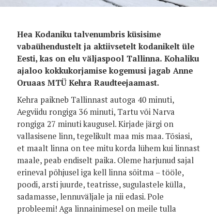
Hea Kodaniku talvenumbris küsisime
vabaühendustelt ja aktiivsetelt kodanikelt üle
Eesti, kas on elu väljaspool Tallinna. Kohaliku
ajaloo kokkukorjamise kogemusi jagab Anne
Oruaas MTÜ Kehra Raudteejaamast.
Kehra paikneb Tallinnast autoga 40 minuti,
Aegviidu rongiga 36 minuti, Tartu või Narva
rongiga 27 minuti kaugusel. Kirjade järgi on
vallasisene linn, tegelikult maa mis maa. Tõsiasi,
et maalt linna on tee mitu korda lühem kui linnast
maale, peab endiselt paika. Oleme harjunud sajal
erineval põhjusel iga kell linna sõitma – tööle,
poodi, arsti juurde, teatrisse, sugulastele külla,
sadamasse, lennuväljale ja nii edasi. Pole
probleemi! Aga linnainimesel on meile tulla