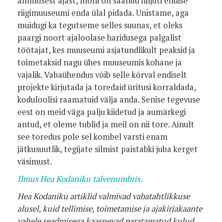
ammusest ajast, mõni on saanud hiljuti endise
riigimuuseumi enda ülal pidada. Unistame, aga
muidugi ka tegutseme selles suunas, et oleks
paargi noort ajaloolase haridusega palgalist
töötajat, kes muuseumi asjatundlikult peaksid ja
toimetaksid nagu ühes muuseumis kohane ja
vajalik. Vabaühendus võib selle kõrval endiselt
projekte kirjutada ja toredaid üritusi korraldada,
koduloolisi raamatuid välja anda. Senise tegevuse
eest on meid väga palju kiidetud ja aumärkegi
antud, et oleme tublid ja meil on nii tore. Ainult
see toredus pole sel kombel varsti enam
jätkusuutlik, tegijate silmist paistabki juba kerget
väsimust.
Ilmus Hea Kodaniku talvenumbris.
Hea Kodaniku artiklid valmivad vabatahtlikkuse
alusel, kuid tellimise, toimetamise ja ajakirjakaante
vahele seadmisega kaasnevad paratamatud kulud.