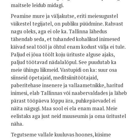
maitsele leidub midagi.
Peamine mure ja väljakutse, eriti meiesugustel
väikestel tegijatel, on publiku püüdmine. Rahvast
nagu oleks, aga ei ole ka. Tallinna lähedus
tähendab seda, et tuhanded kohalikud inimesed
käivad seal tööl ja õhtul enam kodust välja ei tule.
Paljud ei jõua töölt koju ürituste alguse ajaks,
paljud töötavad nädalalõpul. See puudutab ka
meie ühingu liikmeid. Vastupidi on ka: suur osa
siinseid õpetajaid, meditsiinitöötajaid,
paberitehase insenere ja vallaametnikke, haritud
inimesi, elab Tallinnas või naabervaldades ja läheb
pärast tööpäeva lõppu ära, puhkepäevadel ei
näita nägugi. Maa sool ei ela enam maal. Meie
eelistaks aga just neid muuseumis ja oma üritustel
näha.
Tegutseme vallale kuuluvas hoones, küsime