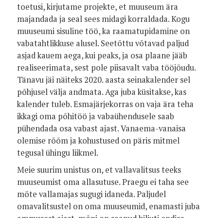
toetusi, kirjutame projekte, et muuseum ära
majandada ja seal sees midagi korraldada. Kogu
muuseumi sisuline töö, ka raamatupidamine on
vabatahtlikkuse alusel. Seetõttu võtavad paljud
asjad kauem aega, kui peaks, ja osa plaane jääb
realiseerimata, sest pole piisavalt vaba tööjõudu.
Tänavu jäi näiteks 2020. aasta seinakalender sel
põhjusel välja andmata. Aga juba küsitakse, kas
kalender tuleb. Esmajärjekorras on vaja ära teha
ikkagi oma põhitöö ja vabaühendusele saab
pühendada osa vabast ajast. Vanaema-vanaisa
olemise rõõm ja kohustused on päris mitmel
tegusal ühingu liikmel.
Meie suurim unistus on, et vallavalitsus teeks
muuseumist oma allasutuse. Praegu ei taha see
mõte vallamajas sugugi idaneda. Paljudel
omavalitsustel on oma muuseumid, enamasti juba