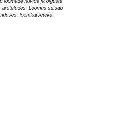
b loomade huvide ja õiguste
s aruteludes. Loomus seisab
anduses, loomkatseteks,