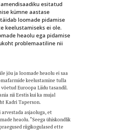
rlamendisaadiku esitatud
mise kümne aastase
e täidab loomade pidamise
e keelustamiseks ei ole.
oomade heaolu ega pidamise
koht problemaatiline nii
e jõu ja loomade heaolu ei saa
oomafarmide keelustamine tulla
 võetud Euroopa Liidu tasandil.
ia nii Eestis kui ka mujal
uht Kadri Taperson.
i arvestada asjaoluga, et
made heaolu. “Seega ühiskondlik
 praegused riigikogulased ette