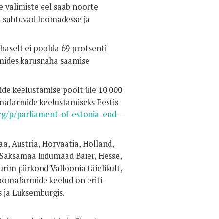
e valimiste eel saab noorte
ud suhtuvad loomadesse ja
haselt ei poolda 69 protsenti
rmides karusnaha saamise
ide keelustamise poolt üle 10 000
omafarmide keelustamiseks Eestis
rg/p/parliament-of-estonia-end-
a, Austria, Horvaatia, Holland,
, Saksamaa liidumaad Baier, Hesse,
rim piirkond Valloonia täielikult,
loomafarmide keelud on eriti
s ja Luksemburgis.