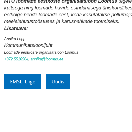
MTÜ loomade eestkoste organisatsioon Loomus
tegele
kaitsega ning loomade huvide esindamisega ühiskondlike
eelkõige nende loomade eest, keda kasutatakse põllumaj
meelelahutustööstuses ja karusnahkade tootmiseks.
Lisateave:
Annika Lepp
Kommunikatsioonijuht
Loomade eestkoste organisatsioon Loomus
+372 5516564
,
annika@loomus.ee
EMSLi Liige
Uudis