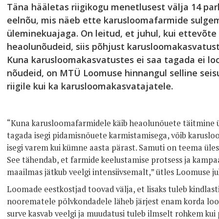
Täna hääletas riigikogu menetlusest välja 14 pa
eelnõu, mis näeb ette karusloomafarmide sulge
üleminekuajaga. On leitud, et juhul, kui ettevõt
heaolunõudeid, siis põhjust karusloomakasvatust
Kuna karusloomakasvatustes ei saa tagada ei l
nõudeid, on MTÜ Loomuse hinnangul selline seisu
riigile kui ka karusloomakasvatajatele.
“Kuna karusloomafarmidele käib heaolunõuete täitmine ül
tagada isegi pidamisnõuete karmistamisega, võib karusl
isegi varem kui kümne aasta pärast. Samuti on teema üles
See tähendab, et farmide keelustamise protsess ja kampaan
maailmas jätkub veelgi intensiivsemalt,” ütles Loomuse j
Loomade eestkostjad toovad välja, et lisaks tuleb kindlast
noorematele põlvkondadele läheb järjest enam korda loo
surve kasvab veelgi ja muudatusi tuleb ilmselt rohkem kui