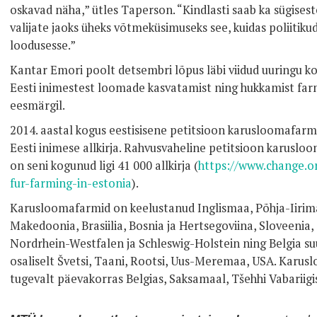
oskavad näha,” ütles Taperson. “Kindlasti saab ka sügisest
valijate jaoks üheks võtmeküsimuseks see, kuidas poliitik
loodusesse.”
Kantar Emori poolt detsembri lõpus läbi viidud uuringu ko
Eesti inimestest loomade kasvatamist ning hukkamist fa
eesmärgil.
2014. aastal kogus eestisisene petitsioon karusloomafarm
Eesti inimese allkirja. Rahvusvaheline petitsioon karuslo
on seni kogunud ligi 41 000 allkirja (
https://www.change.o
fur-farming-in-estonia
).
Karusloomafarmid on keelustanud Inglismaa, Põhja-Iirima
Makedoonia, Brasiilia, Bosnia ja Hertsegoviina, Sloveenia
Nordrhein-Westfalen ja Schleswig-Holstein ning Belgia suu
osaliselt Švetsi, Taani, Rootsi, Uus-Meremaa, USA. Karus
tugevalt päevakorras Belgias, Saksamaal, Tšehhi Vabariigi