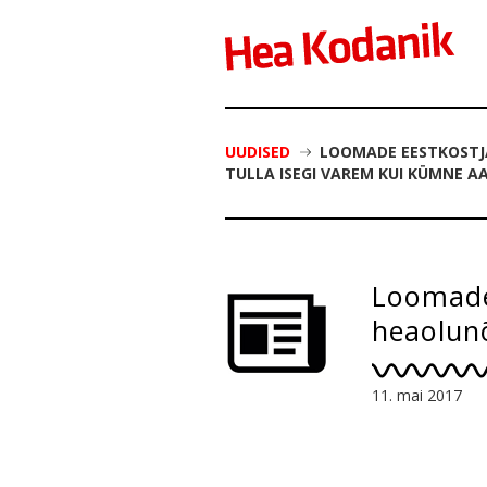
UUDISED
LOOMADE EESTKOSTJA
TULLA ISEGI VAREM KUI KÜMNE A
Loomade
heaolunõ
varem k
11. mai 2017