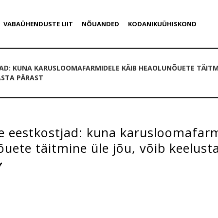
VABAÜHENDUSTE LIIT
NÕUANDED
KODANIKUÜHISKOND
D: KUNA KARUSLOOMAFARMIDELE KÄIB HEAOLUNÕUETE TÄITMIN
ASTA PÄRAST
 eestkostjad: kuna karusloomafarm
uete täitmine üle jõu, võib keelusta
ui kümne aasta pärast