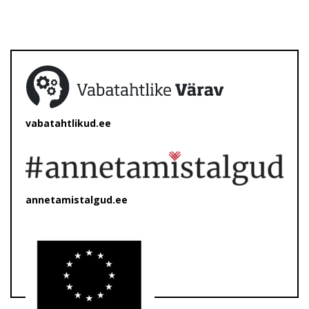
vabatahtlikud.ee
annetamistalgud.ee