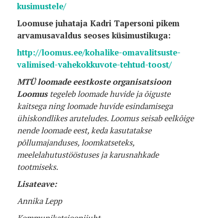
kusimustele/
Loomuse juhataja Kadri Tapersoni pikem
arvamusavaldus seoses küsimustikuga:
http://loomus.ee/kohalike-omavalitsuste-
valimised-vahekokkuvote-tehtud-toost/
MTÜ loomade eestkoste organisatsioon
Loomus
tegeleb loomade huvide ja õiguste
kaitsega ning loomade huvide esindamisega
ühiskondlikes aruteludes. Loomus seisab eelkõige
nende loomade eest, keda kasutatakse
põllumajanduses, loomkatseteks,
meelelahutustööstuses ja karusnahkade
tootmiseks.
Lisateave:
Annika Lepp
Kommunikatsioonijuht