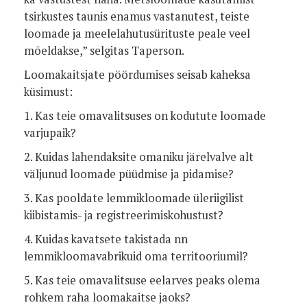
tsirkustes taunis enamus vastanutest, teiste
loomade ja meelelahutusürituste peale veel
mõeldakse,” selgitas Taperson.
Loomakaitsjate pöördumises seisab kaheksa
küsimust:
1. Kas teie omavalitsuses on kodutute loomade
varjupaik?
2. Kuidas lahendaksite omaniku järelvalve alt
väljunud loomade püüdmise ja pidamise?
3. Kas pooldate lemmikloomade üleriigilist
kiibistamis- ja registreerimiskohustust?
4. Kuidas kavatsete takistada nn
lemmikloomavabrikuid oma territooriumil?
5. Kas teie omavalitsuse eelarves peaks olema
rohkem raha loomakaitse jaoks?