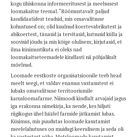
kogu ühiskonna informeeritusest ja meelsusest
loomakaitse teemal. “Rõõmustavalt paljud
kandidaatidest teadsid, mis omavalitsuse
kohustused on; olid kuulnud koertevabrikutest ja
abikoertest, tänasid ja tervitasid, kutsusid külla ja
soovisid jõudu ja mis kõige olulisem; kirjutasid, et
ilma küsimustikuta ei oleks nad
loomakaitseteemadele kindlasti nii põhjalikult
mõelnud.
Loomade eestkoste organisatsioonile teeb head
meelt seegi, et valdav enamus vastanutest ei
lubaks omavalitsuse territooriumile
karusloomafarme. Niimoodi kindlalt arvajaid jagus
iga erakonna nimekirja, ka nende, kes hiljuti
riigikogus ühel häälel farmide jätkamist lubas.
Küsimus, mis puudutas loomade kasutamist
meelelahutuses on muidugi keerulisem ja seda oli
ka vastustest näha. Metsloomade kasutamist