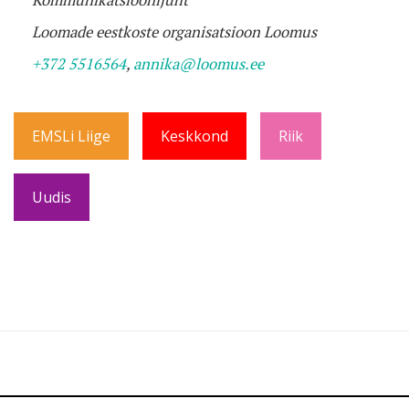
Loomade eestkoste organisatsioon Loomus
+372 5516564
,
annika@loomus.ee
EMSLi Liige
Keskkond
Riik
Uudis