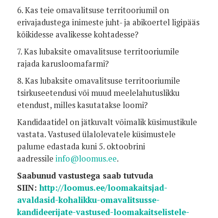
6. Kas teie omavalitsuse territooriumil on
erivajadustega inimeste juht- ja abikoertel ligipääs
kõikidesse avalikesse kohtadesse?
7. Kas lubaksite omavalitsuse territooriumile
rajada karusloomafarmi?
8. Kas lubaksite omavalitsuse territooriumile
tsirkuseetendusi või muud meelelahutuslikku
etendust, milles kasutatakse loomi?
Kandidaatidel on jätkuvalt võimalik küsimustikule
vastata. Vastused ülalolevatele küsimustele
palume edastada kuni 5. oktoobrini
aadressile
info@loomus.ee
.
Saabunud vastustega saab tutvuda
SIIN:
http://loomus.ee/loomakaitsjad-
avaldasid-kohalikku-omavalitsusse-
kandideerijate-vastused-loomakaitselistele-