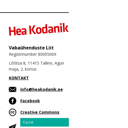
Vabaühenduste Liit
Registrinumber 80005069
Lõõtsa 8, 11415 Tallinn, Aguri
maja, 2. korrus
KONTAKT
info@heakodanik.ee
Facebook
Creative Commons
Email