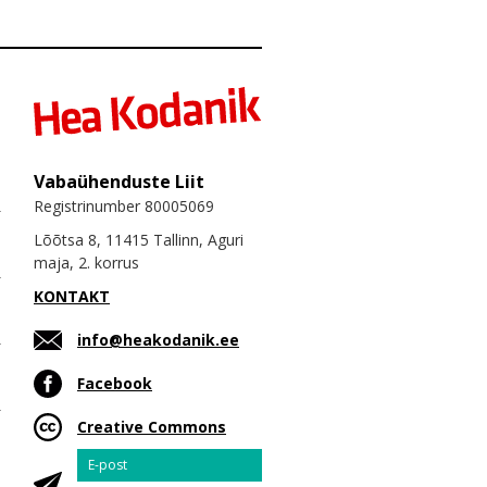
Vabaühenduste Liit
Registrinumber 80005069
Lõõtsa 8, 11415 Tallinn, Aguri
maja, 2. korrus
KONTAKT
info@heakodanik.ee
Facebook
Creative Commons
Email