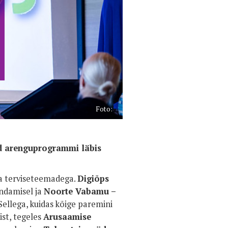
Foto:
ud arenguprogrammi läbis
 ja terviseteemadega.
Digiõps
endamisel ja
Noorte Vabamu –
ellega, kuidas kõige paremini
ist, tegeles
Arusaamise