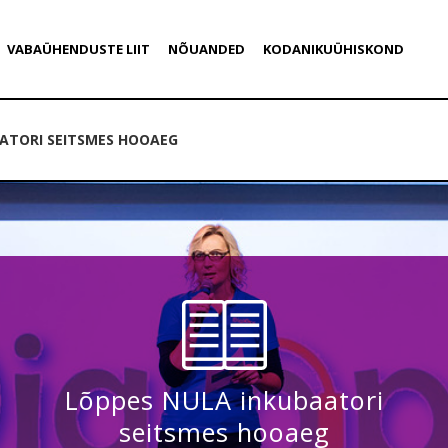
VABAÜHENDUSTE LIIT
NÕUANDED
KODANIKUÜHISKOND
ATORI SEITSMES HOOAEG
Lõppes NULA inkubaatori
seitsmes hooaeg