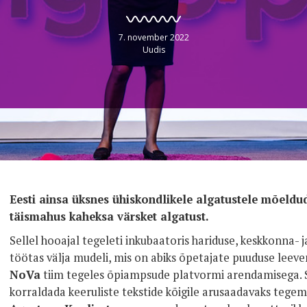
7. november 2022
Uudis
Eesti ainsa üksnes ühiskondlikele algatustele mõeld
täismahus kaheksa värsket algatust.
Sellel hooajal tegeleti inkubaatoris hariduse, keskkonna-
töötas välja mudeli, mis on abiks õpetajate puuduse leev
NoVa
tiim tegeles õpiampsude platvormi arendamisega. S
korraldada keeruliste tekstide kõigile arusaadavaks tegem