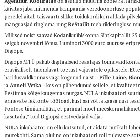
Agentuur
.
Kooliratas
on asunud muutma koole rattarik
käivitas juba mitmenda kampaania veredoonorluse popula
peredel aitab täisväärtuslikke toidukordi korraldada pilv
mänguasjad ringlema ning
ReStailit
teeb riideringluse m
Millised neist saavad Kodanikuühiskonna Sihtkapitalilt 25 
selgub novembri lõpus. Luminori 3000 euro suuruse eripre
Digiõps.
Digiõps MTÜ pakub digitaalseid reaalajas toimuvaid konta
eraviisiliselt täiendavat toetust vajavatele õpilastele. Et
haridusvaldkonnas väga kogenud naist –
Pille Laine, Bi
ja
Anneli Vetka
– kes on pühendunud sellele, et kvaliteet
Eestimaa kõige kaugemas nurgas. NULA inkubaatori suurim
erinevate lektorite töötoad, kust sai võtta kaasa uusi tead
Fontese tiimianalüüsi, et parimal moel meeskonnaliikmete
kasutada,” tõid Digiõpsi eestvedajad välja.
NULA inkubaator on ellu kutsutud, et aidata nutikalt lah
murekohti. Sama oluline on inkubaatori roll tulevaste sots