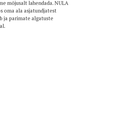
eeme mõjusalt lahendada. NULA
s oma ala asjatundjatest
b ja parimate algatuste
al.