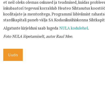
et neil oleks olemas oskused ja teadmised, kuidas probl
inkubaatori tegevusi korraldab Heateo Sihtasutus koostöö
koolitajate ja mentoritega. Programmi läbiviimist rahasta
stardikapitali paneb välja SA Kodanikuühiskonna Sihtkapit
Algatuste kirjeldusi saab lugeda
NULA kodulehel
.
Foto NULA lõpetamiselt, autor Raul Mee.
Uudis