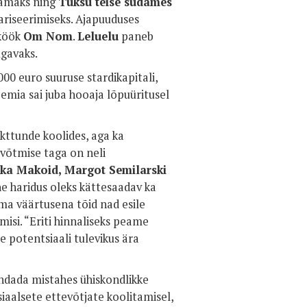
kamaks ning
Tuksu teise südames
riseerimiseks. Ajapuuduses
eköök
Om Nom
.
Leluelu
paneb
ugavaks.
000 euro suuruse stardikapitali,
emia sai juba hooaja lõpuüritusel
kttunde koolides, aga ka
tevõtmise taga on neli
anka Makoid, Margot Semilarski
ne haridus oleks kättesaadav ka
a väärtusena tõid nad esile
misi. “Eriti hinnaliseks peame
 potentsiaali tulevikus ära
endada mistahes ühiskondlikke
iaalsete ettevõtjate koolitamisel,