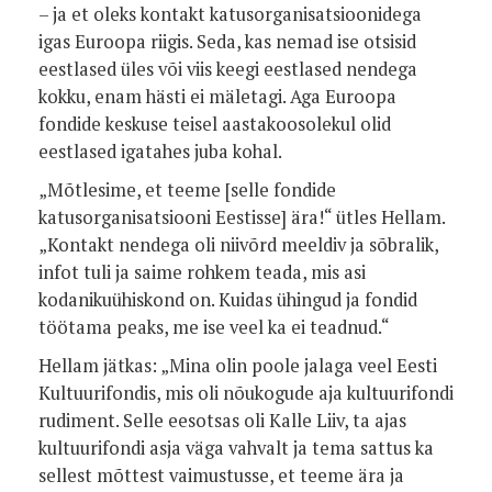
– ja et oleks kontakt katusorganisatsioonidega
igas Euroopa riigis. Seda, kas nemad ise otsisid
eestlased üles või viis keegi eestlased nendega
kokku, enam hästi ei mäletagi. Aga Euroopa
fondide keskuse teisel aastakoosolekul olid
eestlased igatahes juba kohal.
„Mõtlesime, et teeme [selle fondide
katusorganisatsiooni Eestisse] ära!“ ütles Hellam.
„Kontakt nendega oli niivõrd meeldiv ja sõbralik,
infot tuli ja saime rohkem teada, mis asi
kodanikuühiskond on. Kuidas ühingud ja fondid
töötama peaks, me ise veel ka ei teadnud.“
Hellam jätkas: „Mina olin poole jalaga veel Eesti
Kultuurifondis, mis oli nõukogude aja kultuurifondi
rudiment. Selle eesotsas oli Kalle Liiv, ta ajas
kultuurifondi asja väga vahvalt ja tema sattus ka
sellest mõttest vaimustusse, et teeme ära ja