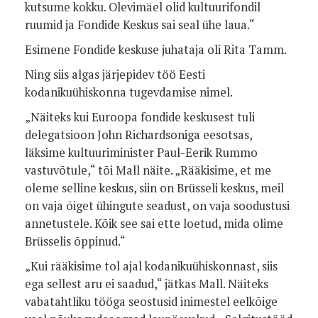
kutsume kokku. Olevimäel olid kultuurifondil
ruumid ja Fondide Keskus sai seal ühe laua.“
Esimene Fondide keskuse juhataja oli Rita Tamm.
Ning siis algas järjepidev töö Eesti
kodanikuühiskonna tugevdamise nimel.
„Näiteks kui Euroopa fondide keskusest tuli
delegatsioon John Richardsoniga eesotsas,
läksime kultuuriminister Paul-Eerik Rummo
vastuvõtule,“ tõi Mall näite. „Rääkisime, et me
oleme selline keskus, siin on Brüsseli keskus, meil
on vaja õiget ühingute seadust, on vaja soodustusi
annetustele. Kõik see sai ette loetud, mida olime
Brüsselis õppinud.“
„Kui rääkisime tol ajal kodanikuühiskonnast, siis
ega sellest aru ei saadud,“ jätkas Mall. Näiteks
vabatahtliku tööga seostusid inimestel eelkõige