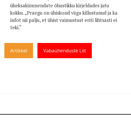
üheksakümnendate õhustikku kirjeldades jutu
kokku. „Praegu on ühiskond väga killustunud ja ka
infot nii palju, et ühist vaimustust eriti lihtsasti ei
teki.“
Artikkel
Vabaühenduste Liit