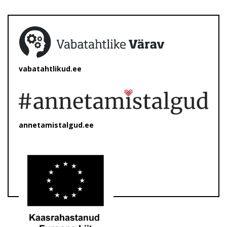
vabatahtlikud.ee
annetamistalgud.ee