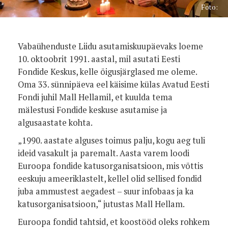
Foto:
Vabaühenduste Liidu asutamiskuupäevaks loeme
10. oktoobrit 1991. aastal, mil asutati Eesti
Fondide Keskus, kelle õigusjärglased me oleme.
Oma 33. sünnipäeva eel käisime külas Avatud Eesti
Fondi juhil Mall Hellamil, et kuulda tema
mälestusi Fondide keskuse asutamise ja
algusaastate kohta.
„1990. aastate alguses toimus palju, kogu aeg tuli
ideid vasakult ja paremalt. Aasta varem loodi
Euroopa fondide katusorganisatsioon, mis võttis
eeskuju ameeriklastelt, kellel olid sellised fondid
juba ammustest aegadest – suur infobaas ja ka
katusorganisatsioon,“ jutustas Mall Hellam.
Euroopa fondid tahtsid, et koostööd oleks rohkem