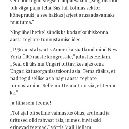
veel nõukogudeaegsed laupäevakud. „Selgitustööd
tuli väga palju teha. Siis tuli kolmas sektor
kõnepruuki ja see hakkas järjest arusaadavamaks
muutuma.“
Ning ühel hetkel sündis ka kodanikuühiskonna
aasta tegijate tunnustamise idee.
„1996. aastal saatis Ameerika saatkond mind New
Yorki ÜRO naiste kongressile,“ jutustas Hellam.
„Seal oli üks mu Ungari tuttav, kes ajas oma
Ungari katusorganisatsiooni asja. Tema rääkis, et
nad tegid sellise asja nagu aasta tegijate
tunnustamine. Selle mõtte ma tõin siia, et teeme
ka.“
Ja tänaseni teeme!
„Tol ajal oli selline vaimustus õhus, arutelud ja
üritused olid rahvast täis, inimesi huvitasid
erinevad teemad,“ võttis Mall Hellam