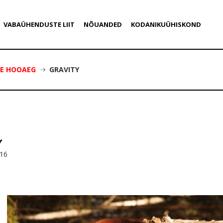
VABAÜHENDUSTE LIIT
NÕUANDED
KODANIKUÜHISKOND
SE HOOAEG
GRAVITY
016