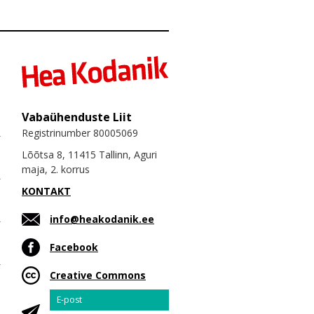
Vabaühenduste Liit
Registrinumber 80005069
Lõõtsa 8, 11415 Tallinn, Aguri
maja, 2. korrus
KONTAKT
info@heakodanik.ee
Facebook
Creative Commons
Email