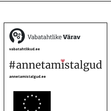
vabatahtlikud.ee
annetamistalgud.ee