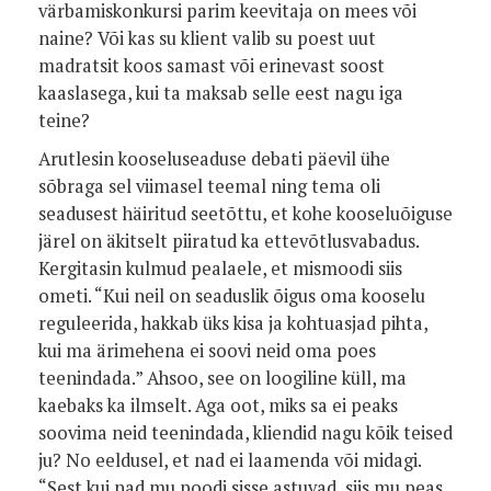
värbamiskonkursi parim keevitaja on mees või
naine? Või kas su klient valib su poest uut
madratsit koos samast või erinevast soost
kaaslasega, kui ta maksab selle eest nagu iga
teine?
Arutlesin kooseluseaduse debati päevil ühe
sõbraga sel viimasel teemal ning tema oli
seadusest häiritud seetõttu, et kohe kooseluõiguse
järel on äkitselt piiratud ka ettevõtlusvabadus.
Kergitasin kulmud pealaele, et mismoodi siis
ometi. “Kui neil on seaduslik õigus oma kooselu
reguleerida, hakkab üks kisa ja kohtuasjad pihta,
kui ma ärimehena ei soovi neid oma poes
teenindada.” Ahsoo, see on loogiline küll, ma
kaebaks ka ilmselt. Aga oot, miks sa ei peaks
soovima neid teenindada, kliendid nagu kõik teised
ju? No eeldusel, et nad ei laamenda või midagi.
“Sest kui nad mu poodi sisse astuvad, siis mu peas