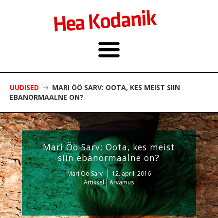
UUDISED
MARI ÖÖ SARV: OOTA, KES MEIST SIIN
EBANORMAALNE ON?
Mari Öö Sarv: Oota, kes meist
siin ebanormaalne on?
Mari Öö Sarv
12. aprill 2016
Artikkel
Arvamus