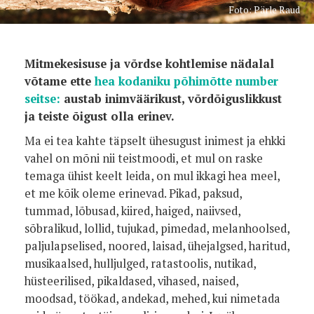
Foto: Pärle Raud
Mitmekesisuse ja võrdse kohtlemise nädalal
võtame ette
hea kodaniku põhimõtte number
seitse:
austab inimväärikust, võrdõiguslikkust
ja teiste õigust olla erinev.
Ma ei tea kahte täpselt ühesugust inimest ja ehkki
vahel on mõni nii teistmoodi, et mul on raske
temaga ühist keelt leida, on mul ikkagi hea meel,
et me kõik oleme erinevad. Pikad, paksud,
tummad, lõbusad, kiired, haiged, naiivsed,
sõbralikud, lollid, tujukad, pimedad, melanhoolsed,
paljulapselised, noored, laisad, ühejalgsed, haritud,
musikaalsed, hulljulged, ratastoolis, nutikad,
hüsteerilised, pikaldased, vihased, naised,
moodsad, töökad, andekad, mehed, kui nimetada