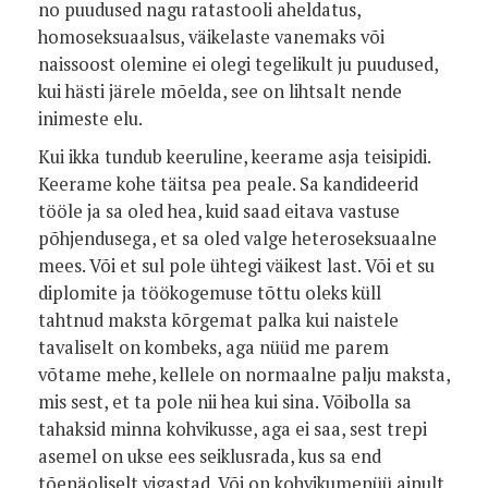
no puudused nagu ratastooli aheldatus,
homoseksuaalsus, väikelaste vanemaks või
naissoost olemine ei olegi tegelikult ju puudused,
kui hästi järele mõelda, see on lihtsalt nende
inimeste elu.
Kui ikka tundub keeruline, keerame asja teisipidi.
Keerame kohe täitsa pea peale. Sa kandideerid
tööle ja sa oled hea, kuid saad eitava vastuse
põhjendusega, et sa oled valge heteroseksuaalne
mees. Või et sul pole ühtegi väikest last. Või et su
diplomite ja töökogemuse tõttu oleks küll
tahtnud maksta kõrgemat palka kui naistele
tavaliselt on kombeks, aga nüüd me parem
võtame mehe, kellele on normaalne palju maksta,
mis sest, et ta pole nii hea kui sina. Võibolla sa
tahaksid minna kohvikusse, aga ei saa, sest trepi
asemel on ukse ees seiklusrada, kus sa end
tõenäoliselt vigastad. Või on kohvikumenüü ainult