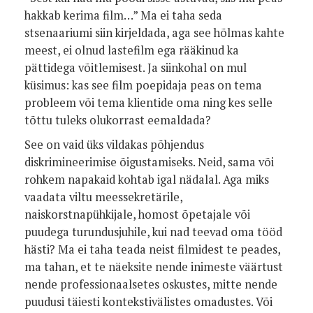
hakkab kerima film…” Ma ei taha seda
stsenaariumi siin kirjeldada, aga see hõlmas kahte
meest, ei olnud lastefilm ega rääkinud ka
pättidega võitlemisest. Ja siinkohal on mul
küsimus: kas see film poepidaja peas on tema
probleem või tema klientide oma ning kes selle
tõttu tuleks olukorrast eemaldada?
See on vaid üks vildakas põhjendus
diskrimineerimise õigustamiseks. Neid, sama või
rohkem napakaid kohtab igal nädalal. Aga miks
vaadata viltu meessekretärile,
naiskorstnapühkijale, homost õpetajale või
puudega turundusjuhile, kui nad teevad oma tööd
hästi? Ma ei taha teada neist filmidest te peades,
ma tahan, et te näeksite nende inimeste väärtust
nende professionaalsetes oskustes, mitte nende
puudusi täiesti kontekstivälistes omadustes. Või