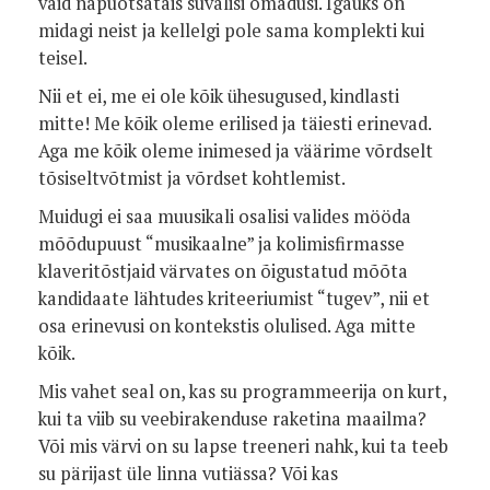
vaid näpuotsatäis suvalisi omadusi. Igaüks on
midagi neist ja kellelgi pole sama komplekti kui
teisel.
Nii et ei, me ei ole kõik ühesugused, kindlasti
mitte! Me kõik oleme erilised ja täiesti erinevad.
Aga me kõik oleme inimesed ja väärime võrdselt
tõsiseltvõtmist ja võrdset kohtlemist.
Muidugi ei saa muusikali osalisi valides mööda
mõõdupuust “musikaalne” ja kolimisfirmasse
klaveritõstjaid värvates on õigustatud mõõta
kandidaate lähtudes kriteeriumist “tugev”, nii et
osa erinevusi on kontekstis olulised. Aga mitte
kõik.
Mis vahet seal on, kas su programmeerija on kurt,
kui ta viib su veebirakenduse raketina maailma?
Või mis värvi on su lapse treeneri nahk, kui ta teeb
su pärijast üle linna vutiässa? Või kas