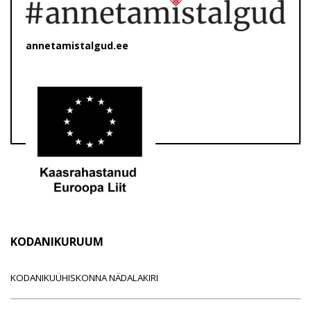
annetamistalgud.ee
KODANIKURUUM
KODANIKUÜHISKONNA NÄDALAKIRI