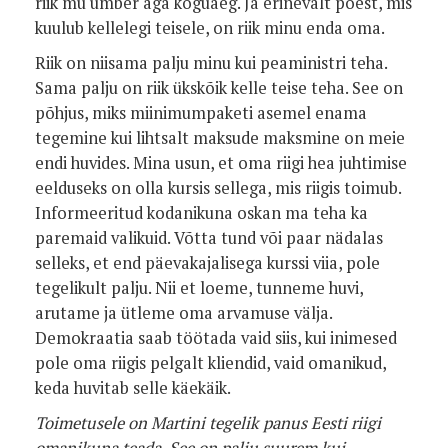
riik mu ümber aga koguaeg. Ja erinevalt poest, mis
kuulub kellelegi teisele, on riik minu enda oma.
Riik on niisama palju minu kui peaministri teha.
Sama palju on riik ükskõik kelle teise teha. See on
põhjus, miks miinimumpaketi asemel enama
tegemine kui lihtsalt maksude maksmine on meie
endi huvides. Mina usun, et oma riigi hea juhtimise
eelduseks on olla kursis sellega, mis riigis toimub.
Informeeritud kodanikuna oskan ma teha ka
paremaid valikuid. Võtta tund või paar nädalas
selleks, et end päevakajalisega kurssi viia, pole
tegelikult palju. Nii et loeme, tunneme huvi,
arutame ja ütleme oma arvamuse välja.
Demokraatia saab töötada vaid siis, kui inimesed
pole oma riigis pelgalt kliendid, vaid omanikud,
keda huvitab selle käekäik.
Toimetusele on Martini tegelik panus Eesti riigi