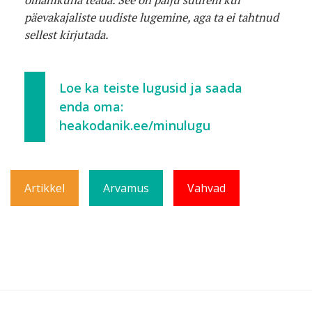
omanikuna teada. See on palju suurem kui
päevakajaliste uudiste lugemine, aga ta ei tahtnud
sellest kirjutada.
Loe ka teiste lugusid ja saada
enda oma:
heakodanik.ee/minulugu
Artikkel
Arvamus
Vahvad