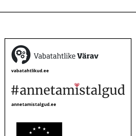
vabatahtlikud.ee
annetamistalgud.ee