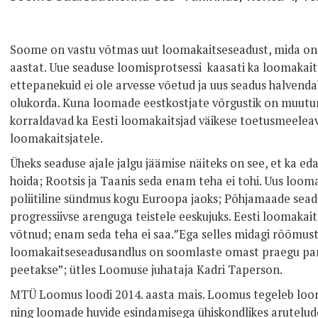
Soome on vastu võtmas uut loomakaitseseadust, mida o
aastat. Uue seaduse loomisprotsessi kaasati ka loomakait
ettepanekuid ei ole arvesse võetud ja uus seadus halvend
olukorda. Kuna loomade eestkostjate võrgustik on muutum
korraldavad ka Eesti loomakaitsjad väikese toetusmeele
loomakaitsjatele.
Üheks seaduse ajale jalgu jäämise näiteks on see, et ka eda
hoida; Rootsis ja Taanis seda enam teha ei tohi. Uus loo
poliitiline sündmus kogu Euroopa jaoks; Põhjamaade sea
progressiivse arenguga teistele eeskujuks. Eesti loomakai
võtnud; enam seda teha ei saa.”Ega selles midagi rõõmusta
loomakaitseseadusandlus on soomlaste omast praegu parem,
peetakse”; ütles Loomuse juhataja Kadri Taperson.
MTÜ Loomus loodi 2014. aasta mais. Loomus tegeleb loom
ning loomade huvide esindamisega ühiskondlikes arutelud