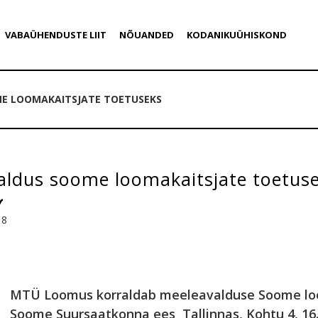
VABAÜHENDUSTE LIIT
NÕUANDED
KODANIKUÜHISKOND
E LOOMAKAITSJATE TOETUSEKS
aldus soome loomakaitsjate toetus
18
MTÜ Loomus korraldab meeleavalduse Soome lo
Soome Suursaatkonna ees Tallinnas, Kohtu 4, 16. v