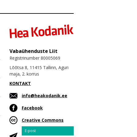
Vabaühenduste Liit
Registrinumber 80005069
Lõõtsa 8, 11415 Tallinn, Aguri
maja, 2. korrus
KONTAKT
info@heakodanik.ee
Facebook
Creative Commons
Email