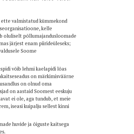
n ette valmistatud kümmekond
seorganisatioone, kelle
ab oluliselt põllumajandusloomade
as järjest enam piirideüleseks;
avaldusele Soome
spidi võib lehmi kaelapidi lõas
makaitseseadus on märkimisväärne
dusandlus on olnud oma
tsjad on aastaid Soomest eeskuju
vat ei ole, aga tundub, et meie
 iseasi kuipalju sellest kinni
ade huvide ja õiguste kaitsega
es.