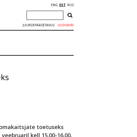
ENG
EST
RUS
JUURDEPÄÄSETAVUS
UUDISKIRI
eks
omakaitsjate toetuseks
eebruaril kell 15.00-16.00.