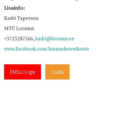
Lisainfo:
Kadri Taperson
MTÜ Loomus
+3725287566
,
kadri@loomus.ee
www.facebook.com/loomadeeestkoste
EMSLi Liige
Uudis