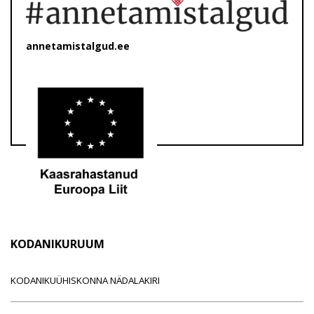
annetamistalgud.ee
KODANIKURUUM
KODANIKUÜHISKONNA NÄDALAKIRI