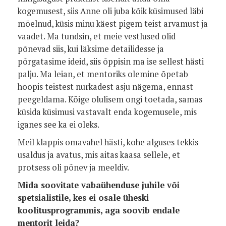
kogemusest, siis Anne oli juba kõik küsimused läbi
mõelnud, küsis minu käest pigem teist arvamust ja
vaadet. Ma tundsin, et meie vestlused olid
põnevad siis, kui läksime detailidesse ja
põrgatasime ideid, siis õppisin ma ise sellest hästi
palju. Ma leian, et mentoriks olemine õpetab
hoopis teistest nurkadest asju nägema, ennast
peegeldama. Kõige olulisem ongi toetada, samas
küsida küsimusi vastavalt enda kogemusele, mis
iganes see ka ei oleks.
Meil klappis omavahel hästi, kohe alguses tekkis
usaldus ja avatus, mis aitas kaasa sellele, et
protsess oli põnev ja meeldiv.
Mida soovitate vabaühenduse juhile või
spetsialistile, kes ei osale üheski
koolitusprogrammis, aga soovib endale
mentorit leida?