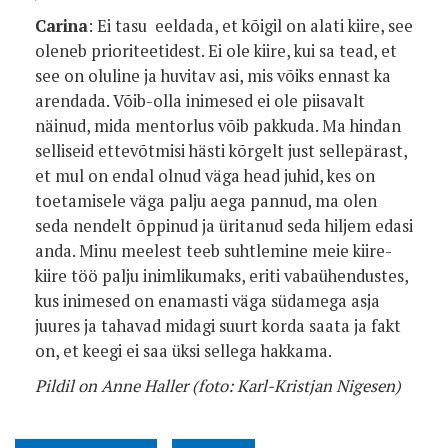
Carina
: Ei tasu eeldada, et kõigil on alati kiire, see
oleneb prioriteetidest. Ei ole kiire, kui sa tead, et
see on oluline ja huvitav asi, mis võiks ennast ka
arendada. Võib-olla inimesed ei ole piisavalt
näinud, mida mentorlus võib pakkuda. Ma hindan
selliseid ettevõtmisi hästi kõrgelt just sellepärast,
et mul on endal olnud väga head juhid, kes on
toetamisele väga palju aega pannud, ma olen
seda nendelt õppinud ja üritanud seda hiljem edasi
anda. Minu meelest teeb suhtlemine meie kiire-
kiire töö palju inimlikumaks, eriti vabaühendustes,
kus inimesed on enamasti väga südamega asja
juures ja tahavad midagi suurt korda saata ja fakt
on, et keegi ei saa üksi sellega hakkama.
Pildil on Anne Haller (foto: Karl-Kristjan Nigesen)