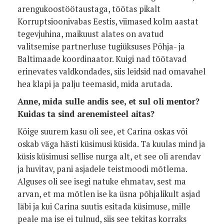
arengukoostöötaustaga, töötas pikalt
Korruptsioonivabas Eestis, viimased kolm aastat
tegevjuhina, maikuust alates on avatud
valitsemise partnerluse tugiüksuses Põhja- ja
Baltimaade koordinaator. Kuigi nad töötavad
erinevates valdkondades, siis leidsid nad omavahel
hea klapi ja palju teemasid, mida arutada.
Anne, mida sulle andis see, et sul oli mentor?
Kuidas ta sind arenemisteel aitas?
Kõige suurem kasu oli see, et Carina oskas või
oskab väga hästi küsimusi küsida. Ta kuulas mind ja
küsis küsimusi sellise nurga alt, et see oli arendav
ja huvitav, pani asjadele teistmoodi mõtlema.
Alguses oli see isegi natuke ehmatav, sest ma
arvan, et ma mõtlen ise ka üsna põhjalikult asjad
läbi ja kui Carina suutis esitada küsimuse, mille
peale ma ise ei tulnud, siis see tekitas korraks