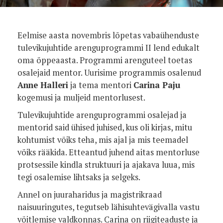
Eelmise aasta novembris lõpetas vabaühenduste
tulevikujuhtide arenguprogrammi II lend edukalt
oma õppeaasta. Programmi arenguteel toetas
osalejaid mentor. Uurisime programmis osalenud
Anne Halleri
ja tema mentori
Carina Paju
kogemusi ja muljeid mentorlusest.
Tulevikujuhtide arenguprogrammi osalejad ja
mentorid said ühised juhised, kus oli kirjas, mitu
kohtumist võiks teha, mis ajal ja mis teemadel
võiks rääkida. Etteantud juhend aitas mentorluse
protsessile kindla struktuuri ja ajakava luua, mis
tegi osalemise lihtsaks ja selgeks.
Annel on juuraharidus ja magistrikraad
naisuuringutes, tegutseb lähisuhtevägivalla vastu
võitlemise valdkonnas. Carina on riigiteaduste ja