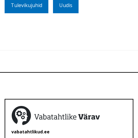
Tulevikujuhid
Uudis
vabatahtlikud.ee