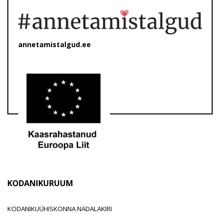
annetamistalgud.ee
KODANIKURUUM
KODANIKUÜHISKONNA NÄDALAKIRI