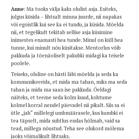
Anne
: Ma tooks välja kaks olulist asja. Esiteks,
julgus küsida – lihtsalt minna juurde, nii napakas
või egoistlik kui see ka ei tundu, ja küsida. Mõelda
nii, et tegelikult tekitab sellise asja küsimine
inimestes enamasti hea tunde. Minul on küll hea
tunne, kui minult nõu küsitakse. Mentorlus võib
pakkuda ja tõenäoliselt pakubki midagi ka teisele
poolele.
Teiseks, oluline on hästi läbi mõelda ja seda ka
kommunikeerida, et mida ma tahan, miks ma seda
tahan ja mida ma saan ise pakkuda. Öeldagi
näiteks, et teeme seda kolm kuud, kohtume
kolmel korral nendel päevadel nii pikalt. Siis sa ei
ütle „jah“ millelegi umbmäärasele, kus kumbki ei
tea täpselt, mida suhtlus endas hõlmab, vaid sa
tead, millega nõustud. Teha see olukord mõlema
jaoks võimalikult lihtsaks.