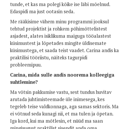
tunde, et kas ma polegi kõike ise läbi mõelnud.
Edaspidi ma just ootasin seda.
Me rääkisime vähem minu programmi jooksul
tehtud projektist ja rohkem põhimõttelistest
asjadest, alates isiklikuma maiguga tööalastest
küsimustest ja lõpetades mingite üldisemate
küsimustega, et saada teist vaadet. Carina andis ka
praktilisi tööriistu, näiteks tagurpidi
probleemipuu.
Carina, mida sulle andis noorema kolleegiga
suhtlemine?
Ma võtsin pakkumise vastu, sest tundus huvitav
arutada juhtimisteemade üle inimesega, kes
tegeleb teise valdkonnaga, aga samas sektoris. Ma
ei võtnud seda kunagi nii, et ma tulen ja õpetan.
Iga kord, kui ma mõtlesin, et nüüd ma saan
mingisugust praktilist sisendit anda oma