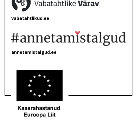
vabatahtlikud.ee
annetamistalgud.ee