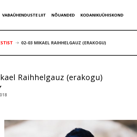
VABAÜHENDUSTE LIIT
NÕUANDED
KODANIKUÜHISKOND
ESTIST
02-03 MIKAEL RAIHHELGAUZ (ERAKOGU)
kael Raihhelgauz (erakogu)
2018