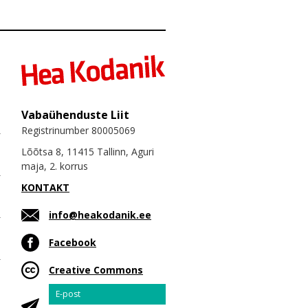
Vabaühenduste Liit
Registrinumber 80005069
Lõõtsa 8, 11415 Tallinn, Aguri
maja, 2. korrus
KONTAKT
info@heakodanik.ee
Facebook
Creative Commons
Email