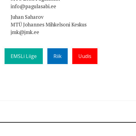
info@pagulasabi.ee
Juhan Saharov
MTÜ Johannes Mihkelsoni Keskus
jmk@jmk.ee
EMSLi Liige
Riik
Uudis