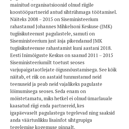
mainitud organisatsioonid olnud riigile
koostööpartnerid antud sihtrühmaga töötamisel.
Näiteks 2008 – 2015 on Siseministeerium
rahastanud Johannes Mihkelsoni Keskuse (JMK)
tugiisikuteenust pagulastele, samuti on
Siseministeerium just äsja pikendanud JMK
tugiisikuteenuse rahastamist kuni aastani 2018.
Eesti Inimõiguste Keskus on saanud 2011 – 2015
Siseministeeriumilt toetust seoses
varjupaigataotlejate õigusnõustamisega. See kõik
näitab, et riik on aastaid tunnustanud neid
teenuseid ja peab neid vajalikeks pagulaste
lõimumisega seoses. Seda enam on
mõistetamatu, miks hetkel ei olnud ümarlauale
kaasatud riigi enda partnereid, kes
igapäevaselt pagulastega tegelevad ning saaksid
anda väärtuslikku lisainfot sihtgrupiga
tegelemise kogemuse pinnalt.