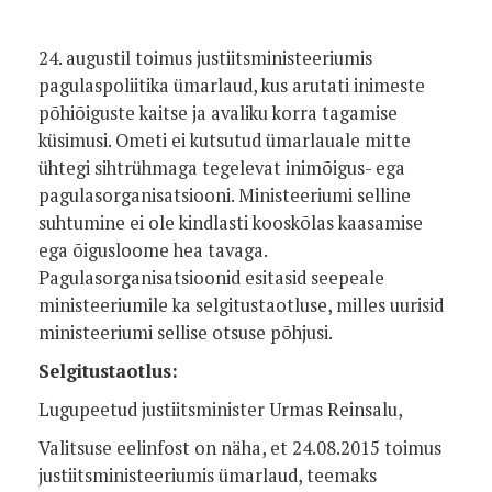
24. augustil toimus justiitsministeeriumis
pagulaspoliitika ümarlaud, kus arutati inimeste
põhiõiguste kaitse ja avaliku korra tagamise
küsimusi. Ometi ei kutsutud ümarlauale mitte
ühtegi sihtrühmaga tegelevat inimõigus- ega
pagulasorganisatsiooni. Ministeeriumi selline
suhtumine ei ole kindlasti kooskõlas kaasamise
ega õigusloome hea tavaga.
Pagulasorganisatsioonid esitasid seepeale
ministeeriumile ka selgitustaotluse, milles uurisid
ministeeriumi sellise otsuse põhjusi.
Selgitustaotlus:
Lugupeetud justiitsminister Urmas Reinsalu,
Valitsuse eelinfost on näha, et 24.08.2015 toimus
justiitsministeeriumis ümarlaud, teemaks