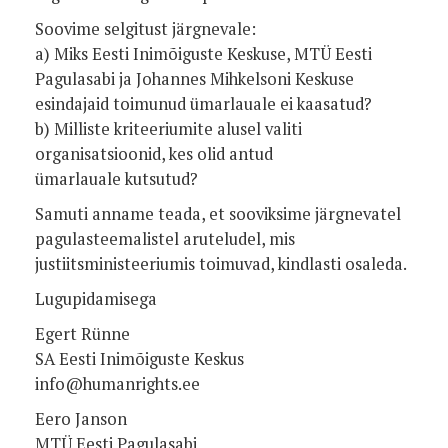
Soovime selgitust järgnevale:
a) Miks Eesti Inimõiguste Keskuse, MTÜ Eesti
Pagulasabi ja Johannes Mihkelsoni Keskuse
esindajaid toimunud ümarlauale ei kaasatud?
b) Milliste kriteeriumite alusel valiti
organisatsioonid, kes olid antud
ümarlauale kutsutud?
Samuti anname teada, et sooviksime järgnevatel
pagulasteemalistel aruteludel, mis
justiitsministeeriumis toimuvad, kindlasti osaleda.
Lugupidamisega
Egert Rünne
SA Eesti Inimõiguste Keskus
info@humanrights.ee
Eero Janson
MTÜ Eesti Pagulasabi