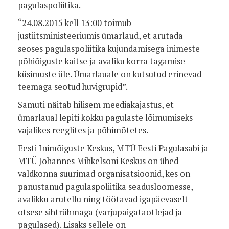
pagulaspoliitika.
“24.08.2015 kell 13:00 toimub
justiitsministeeriumis ümarlaud, et arutada
seoses pagulaspoliitika kujundamisega inimeste
põhiõiguste kaitse ja avaliku korra tagamise
küsimuste üle. Ümarlauale on kutsutud erinevad
teemaga seotud huvigrupid”.
Samuti näitab hilisem meediakajastus, et
ümarlaual lepiti kokku pagulaste lõimumiseks
vajalikes reeglites ja põhimõtetes.
Eesti Inimõiguste Keskus, MTÜ Eesti Pagulasabi ja
MTÜ Johannes Mihkelsoni Keskus on ühed
valdkonna suurimad organisatsioonid, kes on
panustanud pagulaspoliitika seadusloomesse,
avalikku arutellu ning töötavad igapäevaselt
otsese sihtrühmaga (varjupaigataotlejad ja
pagulased). Lisaks sellele on