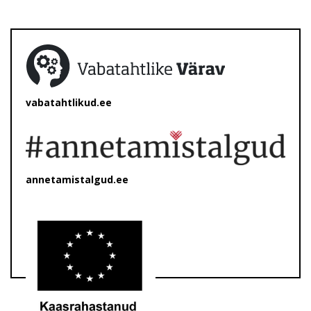
vabatahtlikud.ee
annetamistalgud.ee