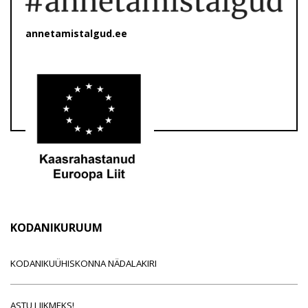
annetamistalgud.ee
KODANIKURUUM
KODANIKUÜHISKONNA NÄDALAKIRI
ASTU LIIKMEKS!